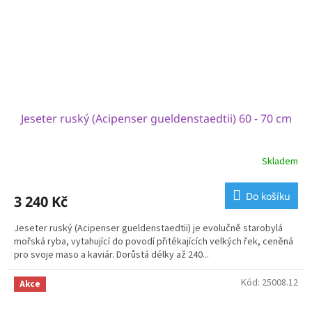
Jeseter ruský (Acipenser gueldenstaedtii) 60 - 70 cm
Skladem
Do košíku
3 240 Kč
Jeseter ruský (Acipenser gueldenstaedtii) je evolučně starobylá
mořská ryba, vytahující do povodí přitékajících velkých řek, ceněná
pro svoje maso a kaviár. Dorůstá délky až 240...
Kód:
25008.12
Akce