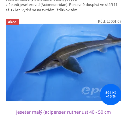
z čeledi jeseterovití (Acipenseridae). Pohlavně dospívá ve stáří 11
až 17 let. Vytírá se na tvrdém, štěrkovitém...
Kód:
25001.07
Akce
504 Kč
–10 %
Jeseter malý (acipenser ruthenus) 40 - 50 cm