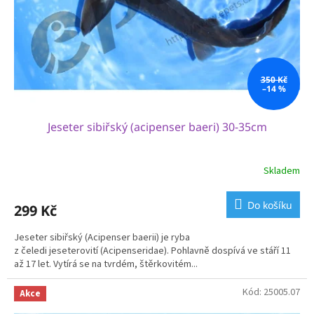
o
d
u
k
t
ů
350 Kč
–14 %
Jeseter sibiřský (acipenser baeri) 30-35cm
Skladem
Do košíku
299 Kč
Jeseter sibiřský (Acipenser baerii) je ryba
z čeledi jeseterovití (Acipenseridae). Pohlavně dospívá ve stáří 11
až 17 let. Vytírá se na tvrdém, štěrkovitém...
Kód:
25005.07
Akce