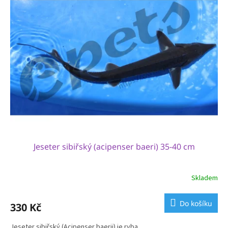
Jeseter sibiřský (acipenser baeri) 35-40 cm
Skladem
Do košíku
330 Kč
Jeseter sibiřský (Acipenser baerii) je ryba