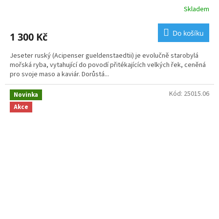
Skladem
Do košíku
1 300 Kč
Jeseter ruský (Acipenser gueldenstaedtii) je evolučně starobylá
mořská ryba, vytahující do povodí přitékajících velkých řek, ceněná
pro svoje maso a kaviár. Dorůstá...
Kód:
25015.06
Novinka
Akce