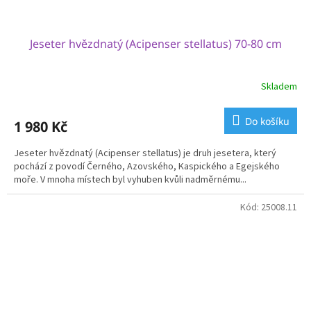
Jeseter hvězdnatý (Acipenser stellatus) 70-80 cm
Skladem
Do košíku
1 980 Kč
Jeseter hvězdnatý (Acipenser stellatus) je druh jesetera, který
pochází z povodí Černého, Azovského, Kaspického a Egejského
moře. V mnoha místech byl vyhuben kvůli nadměrnému...
Kód:
25008.11