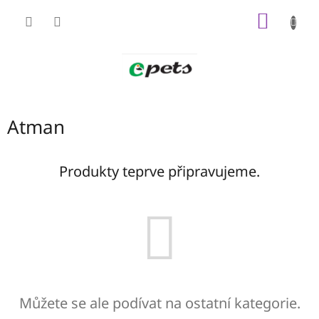
Přejít
NÁKUP
na
obsah
KOŠÍK
Atman
Produkty teprve připravujeme.
Můžete se ale podívat na ostatní kategorie.