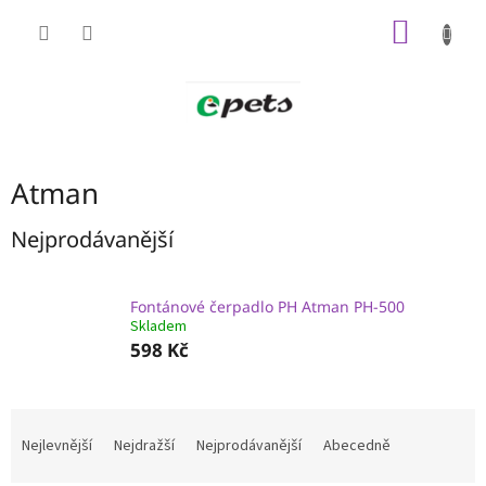
Přejít
NÁKUP
na
obsah
KOŠÍK
Atman
Nejprodávanější
Fontánové čerpadlo PH Atman PH-500
Skladem
598 Kč
Ř
a
Nejlevnější
Nejdražší
Nejprodávanější
Abecedně
z