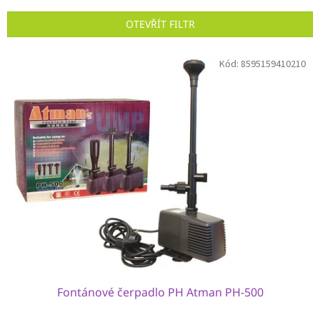
e
n
OTEVŘÍT FILTR
í
p
V
r
Kód:
8595159410210
ý
o
p
d
i
u
s
k
p
t
r
ů
o
d
u
k
t
ů
Fontánové čerpadlo PH Atman PH-500