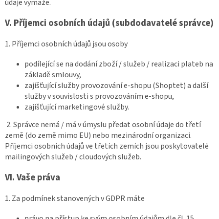
údaje vymaže.
V.
Příjemci osobních údajů (subdodavatelé správce)
1. Příjemci osobních údajů jsou osoby
podílející se na dodání zboží / služeb / realizaci plateb na
základě smlouvy,
zajišťující služby provozování e-shopu (Shoptet) a další
služby v souvislosti s provozováním e-shopu,
zajišťující marketingové služby.
2. Správce nemá / má v úmyslu předat osobní údaje do třetí
země (do země mimo EU) nebo mezinárodní organizaci.
Příjemci osobních údajů ve třetích zemích jsou poskytovatelé
mailingových služeb / cloudových služeb.
VI.
Vaše práva
1. Za podmínek stanovených v GDPR máte
právo na přístup ke svým osobním údajům dle čl. 15