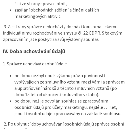
či jí ze strany správce plnit,
zasílání obchodních sdělení a činění dalších
marketingových aktivit.
3. Ze strany správce nedochází / dochází k automatickému
individuálnímu rozhodování ve smyslu čl. 22 GDPR. S takovým
zpracováním jste poskytl/a svůj výslovný souhlas.
IV.
Doba uchovávání údajů
1. Správce uchovává osobní údaje
po dobu nezbytnou k výkonu práv a povinností
vyplývajících ze smluvního vztahu mezi Vámi a správcem
a uplatňování nároků z těchto smluvních vztahů (po
dobu 15 let od ukončení smluvního vztahu).
po dobu, než je odvolán souhlas se zpracováním
osobních údajů pro účely marketingu, nejdéle …. let,
jsou-li osobní údaje zpracovávány na základě souhlasu.
2. Po uplynutí doby uchovávání osobních údajů správce osobní