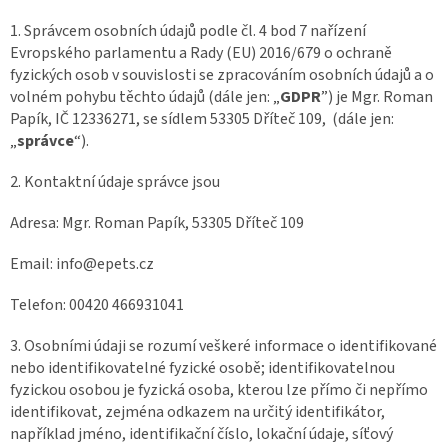
1. Správcem osobních údajů podle čl. 4 bod 7 nařízení
Evropského parlamentu a Rady (EU) 2016/679 o ochraně
fyzických osob v souvislosti se zpracováním osobních údajů a o
volném pohybu těchto údajů (dále jen: „
GDPR
”) je Mgr. Roman
Papík, IČ 12336271, se sídlem 53305 Dříteč 109, (dále jen:
„
správce
“).
2. Kontaktní údaje správce jsou
Adresa: Mgr. Roman Papík, 53305 Dříteč 109
Email: info@epets.cz
Telefon: 00420 466931041
3. Osobními údaji se rozumí veškeré informace o identifikované
nebo identifikovatelné fyzické osobě; identifikovatelnou
fyzickou osobou je fyzická osoba, kterou lze přímo či nepřímo
identifikovat, zejména odkazem na určitý identifikátor,
například jméno, identifikační číslo, lokační údaje, síťový