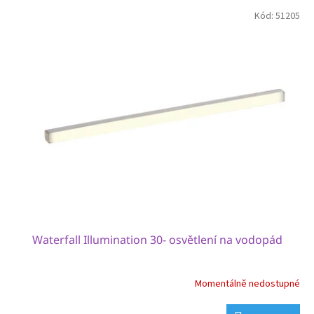
p
V
r
Kód:
51205
ý
o
p
d
i
u
s
k
p
t
r
ů
o
d
u
k
t
ů
Waterfall Illumination 30- osvětlení na vodopád
Momentálně nedostupné