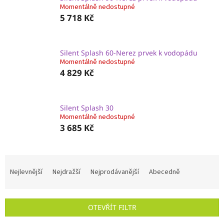
Momentálně nedostupné
5 718 Kč
Silent Splash 60-Nerez prvek k vodopádu
Momentálně nedostupné
4 829 Kč
Silent Splash 30
Momentálně nedostupné
3 685 Kč
Ř
a
Nejlevnější
Nejdražší
Nejprodávanější
Abecedně
z
e
n
OTEVŘÍT FILTR
í