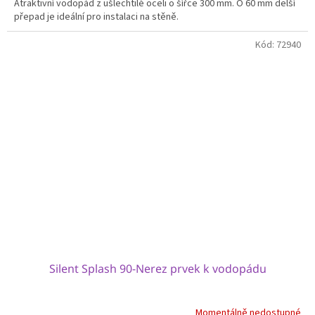
Atraktivní vodopád z ušlechtilé oceli o šířce 300 mm. O 60 mm delší
přepad je ideální pro instalaci na stěně.
Kód:
72940
Silent Splash 90-Nerez prvek k vodopádu
Momentálně nedostupné