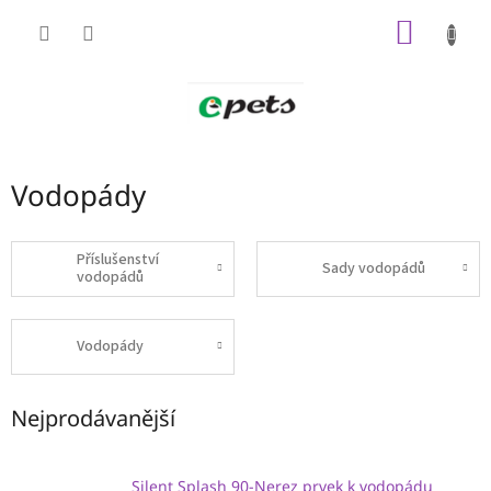
Přejít
NÁKUP
na
obsah
KOŠÍK
Vodopády
Příslušenství
Sady vodopádů
vodopádů
Vodopády
Nejprodávanější
Silent Splash 90-Nerez prvek k vodopádu