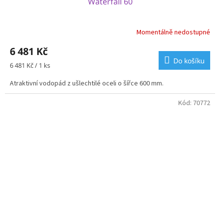
Waterfall 60
Momentálně nedostupné
6 481 Kč
Do košíku
Měrná
6 481 Kč / 1 ks
cena:
Atraktivní vodopád z ušlechtilé oceli o šířce 600 mm.
Kód:
70772