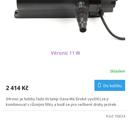
o
d
u
k
t
ů
Vitronic 11 W
Skladem
Do košíku
2 414 Kč
Vitronic je hobby řada UV lamp Oase.Má široké využití.Lze ji
kombinovat s různými filtry a hodí se pro veškeré druhy jezírek.
Kód:
56834