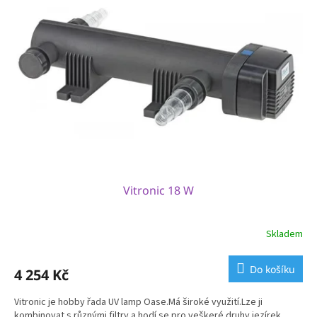
Vitronic 18 W
Skladem
Do košíku
4 254 Kč
Vitronic je hobby řada UV lamp Oase.Má široké využití.Lze ji
kombinovat s různými filtry a hodí se pro veškeré druhy jezírek.