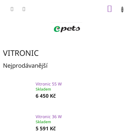
Přejít
NÁKUP
na
obsah
KOŠÍK
VITRONIC
Nejprodávanější
Vitronic 55 W
Skladem
6 450 Kč
Vitronic 36 W
Skladem
5 591 Kč