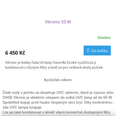
Vitronic 55 W
Skladem
Do košíku
6 450 Kč
Vitronic je hobby řada UV lamp Oase.Má široké využití.Lze ji
kombinovat s různými filtry a hodí se pro veškeré druhy jezírek.
5
položek celkem
O
v
l
Čisté vody v jezírku se dosahuje UVC zářením, které je vysoce účinn
á
OASE Vitronic je ideálním vstupem do světa UVC lamp až do 55 W. 
d
Spolehlivě bojuje proti řasám čerpaným skrz kryt. Díky kontrolnímu ok
a
zda UVC lampa funguje. 
c
Lze jej také kombinovat s téměř všemi komerčně dostupnými filtry.