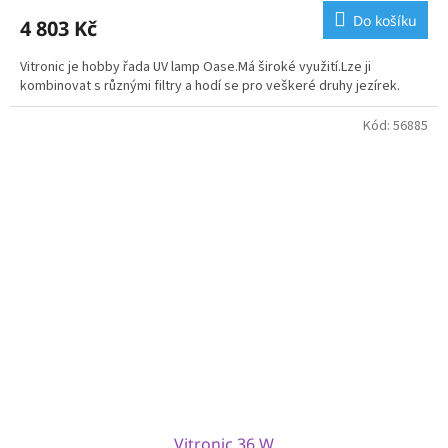
Do košíku
4 803 Kč
Vitronic je hobby řada UV lamp Oase.Má široké využití.Lze ji
kombinovat s různými filtry a hodí se pro veškeré druhy jezírek.
Kód:
56885
Vitronic 36 W