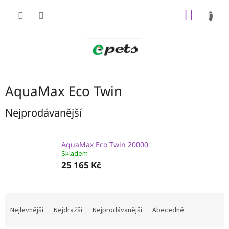
Přejít
NÁKUP
na
obsah
KOŠÍK
AquaMax Eco Twin
Nejprodávanější
AquaMax Eco Twin 20000
Skladem
25 165 Kč
Ř
a
Nejlevnější
Nejdražší
Nejprodávanější
Abecedně
z