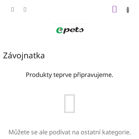
Přejít
NÁKUP
na
obsah
KOŠÍK
Závojnatka
Produkty teprve připravujeme.
Můžete se ale podívat na ostatní kategorie.