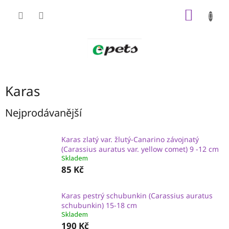
Přejít
NÁKUP
na
obsah
KOŠÍK
Karas
Nejprodávanější
Karas zlatý var. žlutý-Canarino závojnatý
(Carassius auratus var. yellow comet) 9 -12 cm
Skladem
85 Kč
Karas pestrý schubunkin (Carassius auratus
schubunkin) 15-18 cm
Skladem
190 Kč