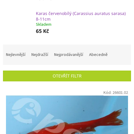
Karas červenobílý (Carassius auratus sarasa)
8-11cm
Skladem
65 Kč
Ř
a
Nejlevnější
Nejdražší
Nejprodávanější
Abecedně
z
e
n
OTEVŘÍT FILTR
í
p
V
r
Kód:
26601.02
ý
o
p
d
i
u
s
k
p
t
r
ů