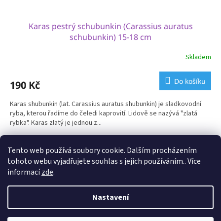
Karas pestrý schubunkin (Carassius auratus
schubunkin) 15-18 cm
Skladem
Do košíku
190 Kč
Karas shubunkin (lat. Carassius auratus shubunkin) je sladkovodní
ryba, kterou řadíme do čeledi kaprovití. Lidově se nazývá "zlatá
rybka". Karas zlatý je jednou z...
4
položek celkem
O
Tento web používá soubory cookie. Dalším procházením
v
tohoto webu vyjadřujete souhlas s jejich používáním.. Více
l
Z
informací
zde
.
á
á
d
p
Vytvořil Shoptet
a
Nastavení
a
c
t
í
Copyright 2026
Epets
. Všechna práva vyhrazena.
Upravit nastavení