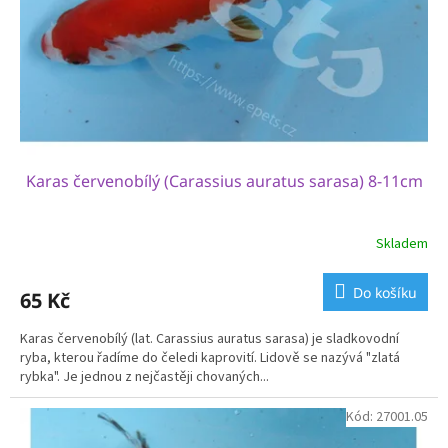
o
d
u
k
t
ů
Karas červenobílý (Carassius auratus sarasa) 8-11cm
Skladem
Průměrné
hodnocení
produktu
Do košíku
65 Kč
je
4,0
Karas červenobílý (lat. Carassius auratus sarasa) je sladkovodní
z
ryba, kterou řadíme do čeledi kaprovití. Lidově se nazývá "zlatá
5
rybka". Je jednou z nejčastěji chovaných...
hvězdiček.
Kód:
27001.05