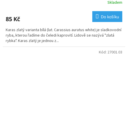
Skladem
Do košíku
85 Kč
Karas zlatý varianta bílá (lat. Carassius auratus white) je sladkovodní
ryba, kterou řadíme do čeledi kaprovití. Lidově se nazývá "zlatá
rybka". Karas zlatý je jednou z...
Kód:
27001.03