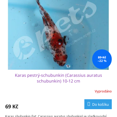
89 Kč
–22 %
Karas pestrý-schubunkin (Carassius auratus
schubunkin) 10-12 cm
Vyprodáno
Do košíku
69 Kč
Karas shubunkin (lat. Carassius auratus shubunkin) je sladkovodní