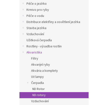
n
Péče o jezírko
e
Krmivo pro ryby
l
Péče o vodu
Distribuce elektřiny a osvětlení jezírka
Stavba jezírka
Vzduchování
Užitková čerpadla
Rostliny - výsadba rostlin
Akvaristika
Filtry
Akvarijní ryby
Akvária a komplety
UV lampy
Čerpadla
ND Rotor
ND rotory
Vzduchování