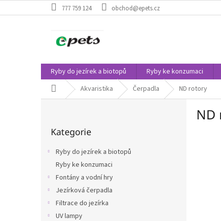
Přejít
777 759 124
obchod@epets.cz
na
obsah
Ryby do jezírek a biotopů
Ryby ke konzumaci
Domů
Akvaristika
Čerpadla
ND rotory
P
ND 
o
Přeskočit
s
Kategorie
kategorie
t
r
Ryby do jezírek a biotopů
a
Ryby ke konzumaci
n
Fontány a vodní hry
n
í
Jezírková čerpadla
p
Filtrace do jezírka
a
UV lampy