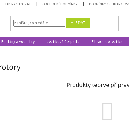
JAK NAKUPOVAT
OBCHODNÍ PODMÍNKY
PODMÍNKY OCHRANY OS
HLEDAT
Fontány a vodní hry
Jezírková čerpadla
Filtrace do jezírka
rotory
Produkty teprve připra