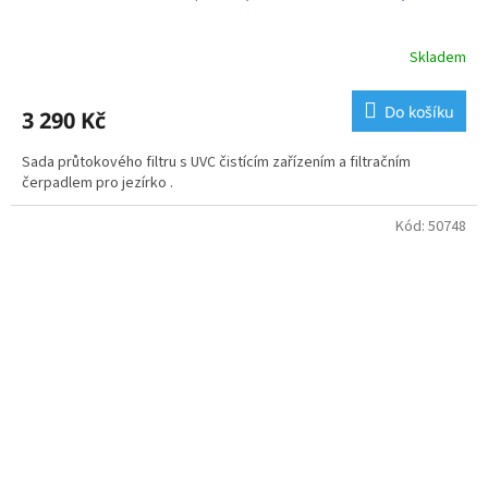
Skladem
Do košíku
3 290 Kč
Sada průtokového filtru s UVC čistícím zařízením a filtračním
čerpadlem pro jezírko .
Kód:
50748