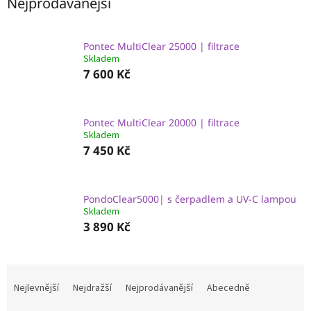
Nejprodávanější
Pontec MultiClear 25000 | filtrace
Skladem
7 600 Kč
Pontec MultiClear 20000 | filtrace
Skladem
7 450 Kč
PondoClear5000| s čerpadlem a UV-C lampou
Skladem
3 890 Kč
Ř
a
Nejlevnější
Nejdražší
Nejprodávanější
Abecedně
z