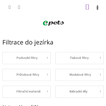
Přejít
NÁKUP
na
obsah
KOŠÍK
Filtrace do jezírka
Podvodní filtry
Tlakové filtry
Průtokové filtry
Modulové filtry
Filtrační materiál
Náhradní díly