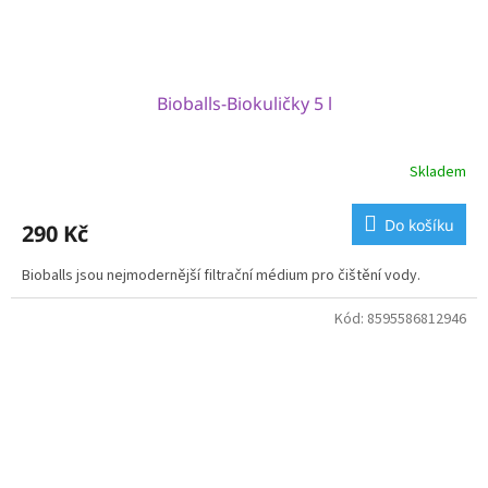
Bioballs-Biokuličky 5 l
Skladem
Do košíku
290 Kč
Bioballs jsou nejmodernější filtrační médium pro čištění vody.
Kód:
8595586812946