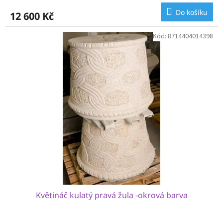
Do košíku
12 600 Kč
Kód:
8714404014398
Květináč kulatý pravá žula -okrová barva