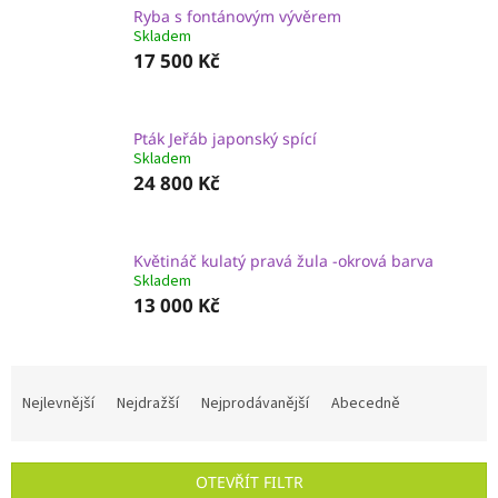
Ryba s fontánovým vývěrem
Skladem
17 500 Kč
Pták Jeřáb japonský spící
Skladem
24 800 Kč
Květináč kulatý pravá žula -okrová barva
Skladem
13 000 Kč
Ř
a
Nejlevnější
Nejdražší
Nejprodávanější
Abecedně
z
e
n
OTEVŘÍT FILTR