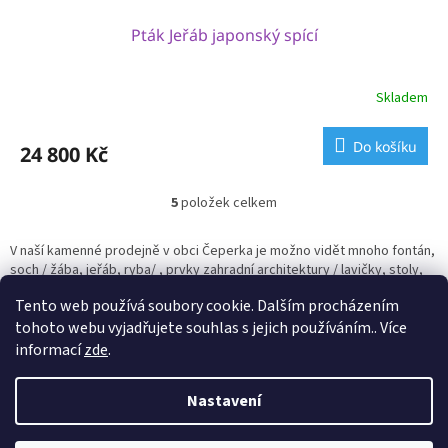
Pták Jeřáb japonský spící
Skladem
Do košíku
24 800 Kč
5
položek celkem
O
v
l
V naší kamenné prodejně v obci Čeperka je možno vidět mnoho fontán,
á
soch / žába, jeřáb, ryba/ , prvky zahradní architektury / lavičky, stoly,
d
zahradní lampy, mostky , žulové desky atd.
a
Tento web používá soubory cookie. Dalším procházením
c
tohoto webu vyjadřujete souhlas s jejich používáním.. Více
í
Z
informací
zde
.
p
á
r
p
Vytvořil Shoptet
v
Nastavení
a
k
t
y
Copyright 2026
Epets
. Všechna práva vyhrazena.
Upravit nastavení