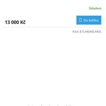
Skladem
Do košíku
13 000 Kč
Kód:
8714404014401