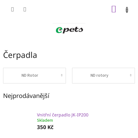
Přejít
NÁKUP
na
obsah
KOŠÍK
Čerpadla
ND Rotor
ND rotory
Nejprodávanější
Vnitřní čerpadlo JK-IP200
Skladem
350 Kč