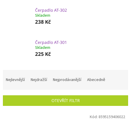
Čerpadlo AT-302
Skladem
238 Kč
Čerpadlo AT-301
Skladem
225 Kč
Ř
a
Nejlevnější
Nejdražší
Nejprodávanější
Abecedně
z
e
n
OTEVŘÍT FILTR
í
p
V
r
Kód:
8595159406022
ý
o
p
d