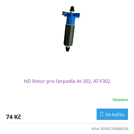
i
u
s
k
p
t
r
ů
o
d
u
k
t
ů
ND Rotor pro čerpadla At-302, AT-F302
Skladem
Do košíku
74 Kč
Kód:
8595159406039