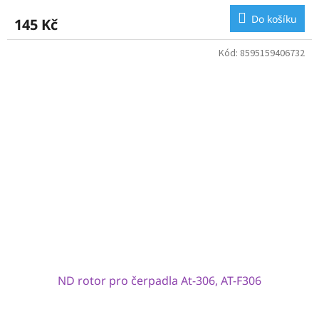
Do košíku
145 Kč
Kód:
8595159406732
ND rotor pro čerpadla At-306, AT-F306