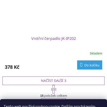
Vnitřní čerpadlo JK-IP202
Skladem
Do košíku
378 Kč
NAČÍST DALŠÍ 3
S
1
2
t
O
r
15
položek celkem
v
á
l
NAHORU
n
Tento web používá soubory cookie. Dalším procházením