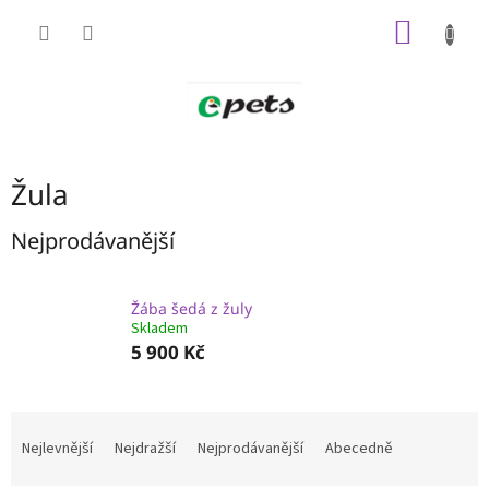
Přejít
NÁKUP
na
obsah
KOŠÍK
Žula
Nejprodávanější
Žába šedá z žuly
Skladem
5 900 Kč
Ř
a
Nejlevnější
Nejdražší
Nejprodávanější
Abecedně
z