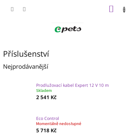
Přejít
NÁKUP
na
obsah
KOŠÍK
Příslušenství
Nejprodávanější
Prodlužovací kabel Expert 12 V 10 m
Skladem
2 541 Kč
Eco Control
Momentálně nedostupné
5 718 Kč