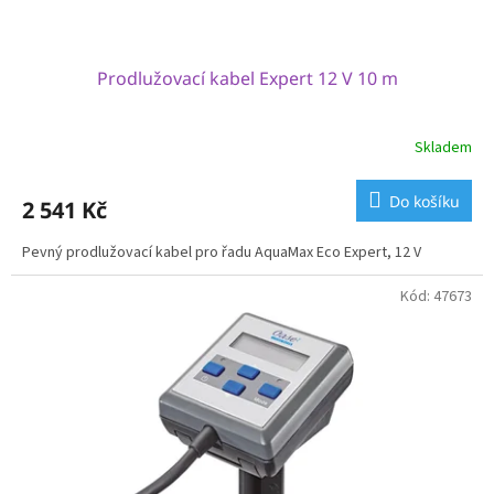
ů
Prodlužovací kabel Expert 12 V 10 m
Skladem
Do košíku
2 541 Kč
Pevný prodlužovací kabel pro řadu AquaMax Eco Expert, 12 V
Kód:
47673