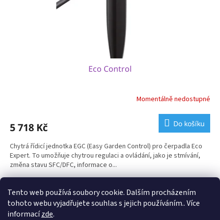
Eco Control
Momentálně nedostupné
Do košíku
5 718 Kč
Chytrá řídicí jednotka EGC (Easy Garden Control) pro čerpadla Eco
Expert. To umožňuje chytrou regulaci a ovládání, jako je stmívání,
změna stavu SFC/DFC, informace o...
2
položek celkem
O
Tento web používá soubory cookie. Dalším procházením
v
tohoto webu vyjadřujete souhlas s jejich používáním.. Více
l
Z
informací
zde
.