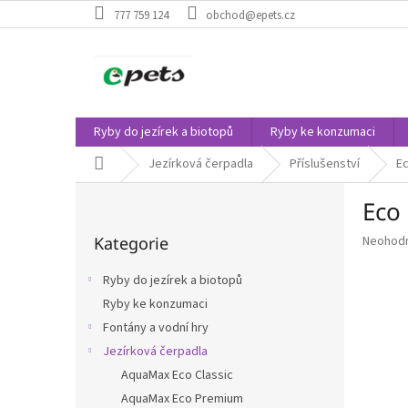
Přejít
777 759 124
obchod@epets.cz
na
obsah
Ryby do jezírek a biotopů
Ryby ke konzumaci
Domů
Jezírková čerpadla
Příslušenství
Ec
P
Eco
o
Přeskočit
s
Průměr
Kategorie
Neohod
kategorie
t
hodnoce
r
produkt
Ryby do jezírek a biotopů
a
je
Ryby ke konzumaci
n
0,0
z
Fontány a vodní hry
n
5
í
Jezírková čerpadla
hvězdič
p
AquaMax Eco Classic
a
AquaMax Eco Premium