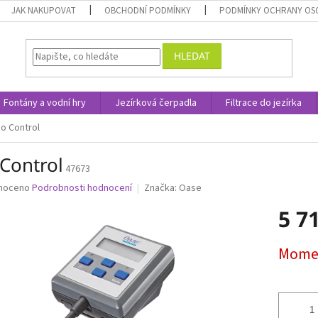
JAK NAKUPOVAT
OBCHODNÍ PODMÍNKY
PODMÍNKY OCHRANY OS
HLEDAT
Fontány a vodní hry
Jezírková čerpadla
Filtrace do jezírka
o Control
 Control
47673
né
noceno
Podrobnosti hodnocení
Značka:
Oase
ní
5 7
u
Měrná
Momen
cena:
ek.