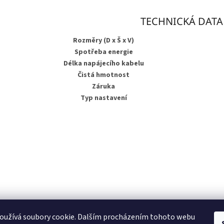
TECHNICKÁ DATA
Rozměry (D x Š x V)
Spotřeba energie
Délka napájecího kabelu
Čistá hmotnost
Záruka
Typ nastavení
oužívá soubory cookie. Dalším procházením tohoto webu