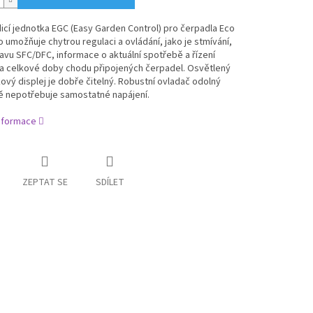
dicí jednotka EGC (Easy Garden Control) pro čerpadla Eco
o umožňuje chytrou regulaci a ovládání, jako je stmívání,
vu SFC/DFC, informace o aktuální spotřebě a řízení
 a celkové doby chodu připojených čerpadel.
Osvětlený
vý displej je dobře čitelný.
Robustní ovladač odolný
mě nepotřebuje samostatné napájení.
informace
ZEPTAT SE
SDÍLET