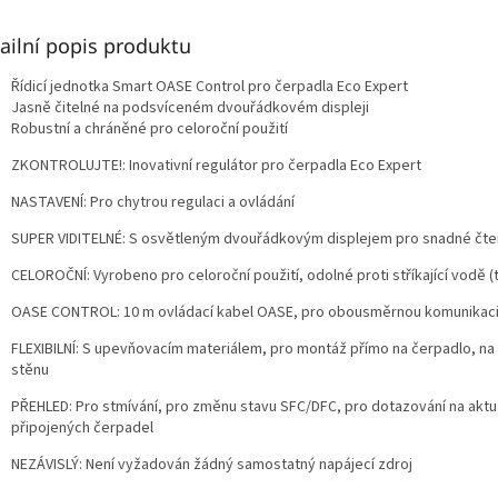
ailní popis produktu
Řídicí jednotka Smart OASE Control pro čerpadla Eco Expert
Jasně čitelné na podsvíceném dvouřádkovém displeji
Robustní a chráněné pro celoroční použití
ZKONTROLUJTE!: Inovativní regulátor pro čerpadla Eco Expert
NASTAVENÍ: Pro chytrou regulaci a ovládání
SUPER VIDITELNÉ: S osvětleným dvouřádkovým displejem pro snadné čte
CELOROČNÍ: Vyrobeno pro celoroční použití, odolné proti stříkající vodě (tř
OASE CONTROL: 10 m ovládací kabel OASE, pro obousměrnou komunikac
FLEXIBILNÍ: S upevňovacím materiálem, pro montáž přímo na čerpadlo, na 
stěnu
PŘEHLED: Pro stmívání, pro změnu stavu SFC/DFC, pro dotazování na aktu
připojených čerpadel
NEZÁVISLÝ: Není vyžadován žádný samostatný napájecí zdroj