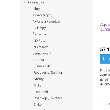
Akvaristika
Filtry
Akvarijní ryby
Akvária a komplety
Aqua
UV lampy
4400
Čerpadla
ND Rotor
ND rotory
57 1
Vzduchování
D
Topítka
Příslušenství
Filtra
Rozdvojky/škrtítka
AquaMa
Stěrky
náročn
44 000
Síťky
Teploměr
Rozdvojky, škrtítka
Popi
Silikon