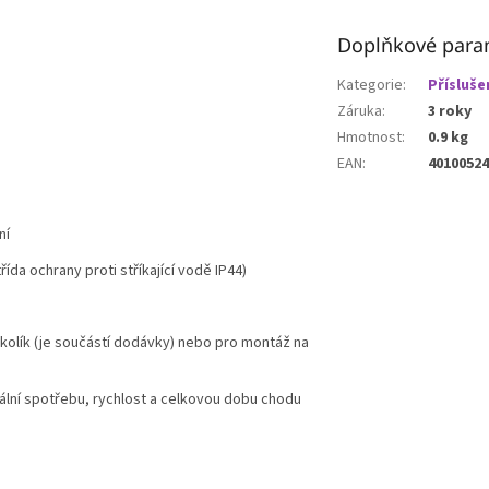
Doplňkové para
Kategorie
:
Přísluše
Záruka
:
3 roky
Hmotnost
:
0.9 kg
EAN
:
40100524
ní
ída ochrany proti stříkající vodě IP44)
i
kolík (je součástí dodávky) nebo pro montáž na
ální spotřebu, rychlost a celkovou dobu chodu