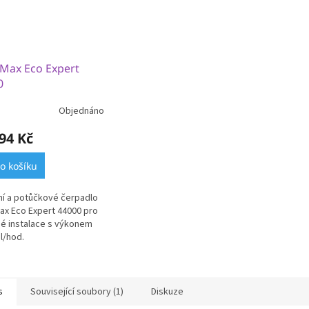
Max Eco Expert
0
Objednáno
94 Kč
o košíku
ční a potůčkové čerpadlo
x Eco Expert 44000 pro
é instalace s výkonem
 l/hod.
s
Související soubory (1)
Diskuze