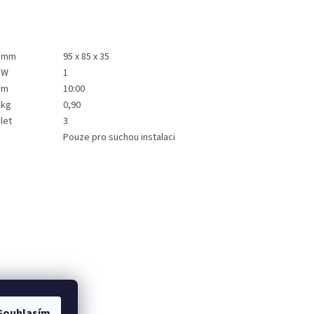
mm
95 x 85 x 35
W
1
m
10:00
kg
0,90
let
3
Pouze pro suchou instalaci
Souhlasím