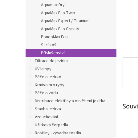
n
Aquamax Dry
e
AquaMax Eco Twin
l
AquaMax Expert / Titanium
AquaMax Eco Gravity
PondoMax Eco
Sací koš
Příslušenství
Filtrace do jezírka
UV lampy
Péče o jezírko
Krmivo pro ryby
Péče o vodu
Distribuce elektřiny a osvětlení jezírka
Souvi
Stavba jezírka
Vzduchování
Užitková čerpadla
Rostliny - výsadba rostlin