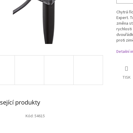
Chytrá ří
Expert.
T
změna sta
rychlosti
dvouřádko
proti zi
Detailní 
TISK
sející produkty
Kód:
54615