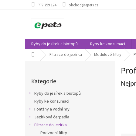
Přejít
777 759 124
obchod@epets.cz
na
obsah
Ryby do jezírek a biotopů
Ryby ke konzumaci
Domů
Filtrace do jezírka
Modulové filtry
P
P
Pro
o
Přeskočit
s
Kategorie
kategorie
Nejpr
t
r
Ryby do jezírek a biotopů
a
Ryby ke konzumaci
n
Fontány a vodní hry
n
í
Jezírková čerpadla
p
Filtrace do jezírka
a
Podvodní filtry