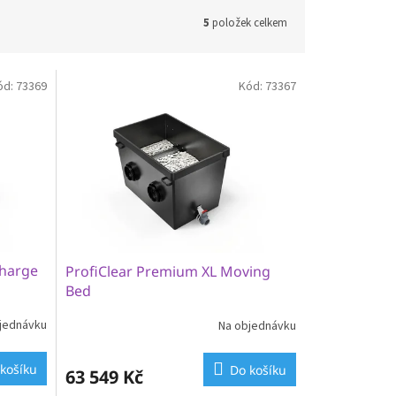
5
položek celkem
ód:
73369
Kód:
73367
charge
ProfiClear Premium XL Moving
Bed
jednávku
Na objednávku
košíku
Do košíku
63 549 Kč