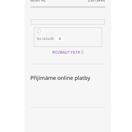
61007
Kč
195734
Kč
Na skladě
0
ROZBALIT FILTR
Přijímáme online platby