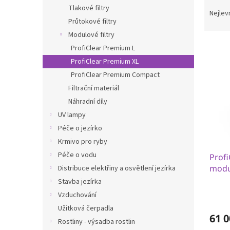
Ř
n
Tlakové filtry
a
e
Nejlev
Průtokové filtry
z
l
e
Modulové filtry
V
n
ProfiClear Premium L
ý
í
ProfiClear Premium XL
p
p
ProfiClear Premium Compact
i
r
Filtrační materiál
s
o
p
d
Náhradní díly
r
u
UV lampy
o
k
Péče o jezírko
d
t
Krmivo pro ryby
u
ů
Péče o vodu
Prof
k
modu
t
Distribuce elektřiny a osvětlení jezírka
ů
Stavba jezírka
Vzduchování
Užitková čerpadla
61 0
Rostliny - výsadba rostlin