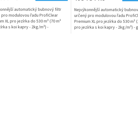
5,0
onnější automatický bubnový filtr
Nejvýkonnější automatický bubnový
z
 pro modulovou řadu ProfiClear
určený pro modulovou řadu ProfiC
5
m XL pro jezírka do 530 m³ (70 m³
Premium XL pro jezírka do 530 m³ 
hvězdiček.
írka s koi kapry - 2kg/m³) -
pro jezírka s koi kapry - 2kg/m³) - 
lový systém.
systém.
O
v
l
á
d
a
c
í
p
r
v
k
y
v
ý
p
i