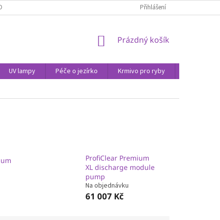
OBNÍCH ÚDAJŮ
Přihlášení
NÁKUPNÍ
Prázdný košík
KOŠÍK
UV lampy
Péče o jezírko
Krmivo pro ryby
Péče o vod
ProfiClear Premium
mium
XL discharge module
pump
Na objednávku
61 007 Kč