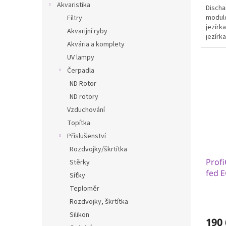
Akvaristika
Discha
modulo
Filtry
jezírk
Akvarijní ryby
jezírka
Akvária a komplety
UV lampy
Čerpadla
ND Rotor
ND rotory
Vzduchování
Topítka
Příslušenství
Rozdvojky/škrtítka
Prof
Stěrky
fed 
Síťky
Teploměr
Rozdvojky, škrtítka
Silikon
190 