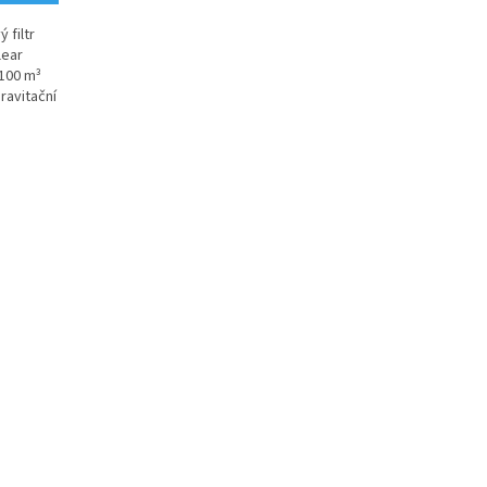
 filtr
lear
(100 m³
gravitační