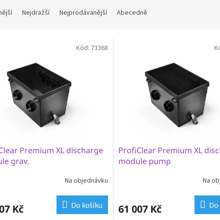
nější
Nejdražší
Nejprodávanější
Abecedně
Kód:
73368
K
iClear Premium XL discharge
ProfiClear Premium XL dis
le grav.
module pump
Na objednávku
Na ob
Do košíku
Do 
07 Kč
61 007 Kč