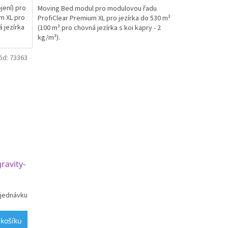
jení) pro
Moving Bed modul pro modulovou řadu
m XL pro
ProfiClear Premium XL pro jezírka do 530 m³
á jezírka
(100 m³ pro chovná jezírka s koi kapry - 2
kg/m³).
ód:
73363
ravity-
jednávku
 košíku