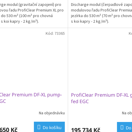
rge modul (gravitační zapojení) pro
Discharge modul (čerpadlové zapo
vou řadu ProfiClear Premium XL pro
modulovou řadu ProfiClear Premiu
a do 530 m³ (100 m³ pro chovná
jezírka do 530 m³ (70 m³ pro chovn
 s koi kapry - 2 kg/m³).
s koi kapry - 2 kg/m³).
Kód:
73365
K
iClear Premium DF-XL pump-
ProfiClear Premium DF-XL g
EGC
fed EGC
Na objednávku
Na ob
Průměrné
hodnocení
produktu
Do košíku
Do
650 Kč
195 734 Kč
je