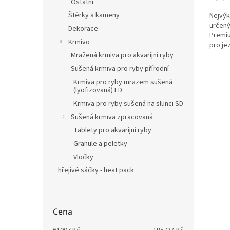
Ostatní
Štěrky a kameny
Nejvýk
určený
Dekorace
Premiu
Krmivo
pro jez
čerpad
Mražená krmiva pro akvarijní ryby
Sušená krmiva pro ryby přírodní
Krmiva pro ryby mrazem sušená
(lyofizovaná) FD
Krmiva pro ryby sušená na slunci SD
Sušená krmiva zpracovaná
Tablety pro akvarijní ryby
Granule a peletky
Vločky
hřejivé sáčky - heat pack
Cena