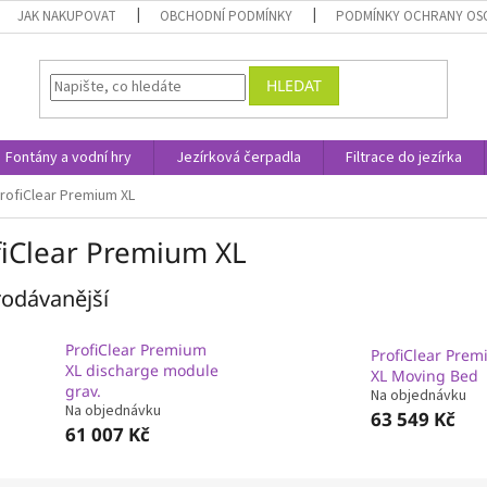
JAK NAKUPOVAT
OBCHODNÍ PODMÍNKY
PODMÍNKY OCHRANY OS
HLEDAT
Fontány a vodní hry
Jezírková čerpadla
Filtrace do jezírka
rofiClear Premium XL
fiClear Premium XL
odávanější
ProfiClear Premium
ProfiClear Pre
XL discharge module
XL Moving Bed
grav.
Na objednávku
Na objednávku
63 549 Kč
61 007 Kč