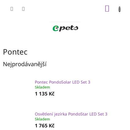
Přejít
NÁKUP
na
obsah
KOŠÍK
Pontec
Nejprodávanější
Pontec PondoSolar LED Set 3
Skladem
1 135 Kč
Osvětlení jezírka PondoStar LED Set 3
Skladem
1 765 Kč