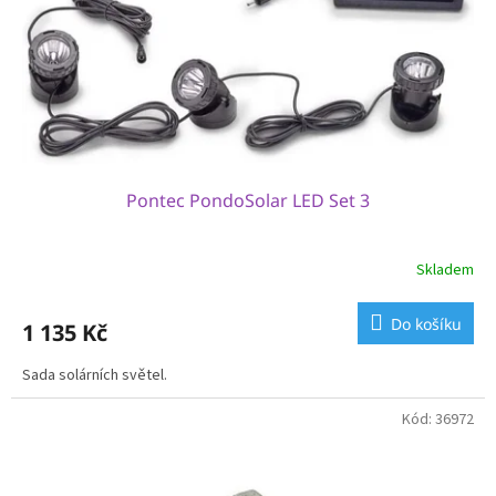
o
d
u
k
t
ů
Pontec PondoSolar LED Set 3
Skladem
Do košíku
1 135 Kč
Sada solárních světel.
Kód:
36972