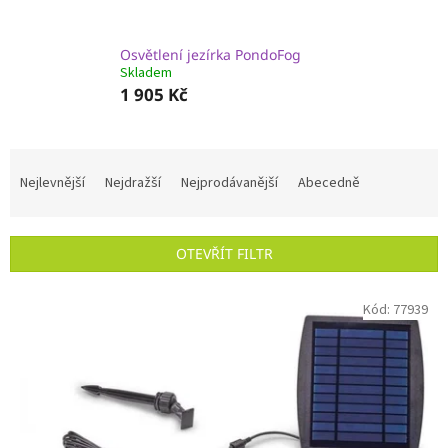
Osvětlení jezírka PondoFog
Skladem
1 905 Kč
Ř
a
Nejlevnější
Nejdražší
Nejprodávanější
Abecedně
z
e
n
OTEVŘÍT FILTR
í
p
V
r
Kód:
77939
ý
o
p
d
i
u
s
k
p
t
r
ů