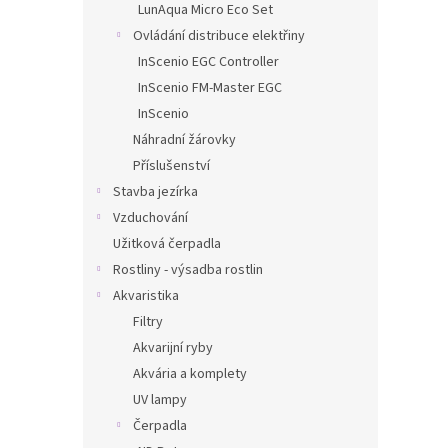
LunAqua Micro Eco Set
Ovládání distribuce elektřiny
InScenio EGC Controller
InScenio FM-Master EGC
InScenio
Náhradní žárovky
Příslušenství
Stavba jezírka
Vzduchování
Užitková čerpadla
Rostliny - výsadba rostlin
Akvaristika
Filtry
Akvarijní ryby
Akvária a komplety
UV lampy
Čerpadla