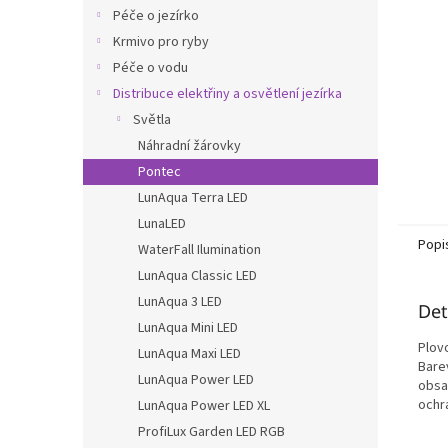
n
Péče o jezírko
e
Krmivo pro ryby
l
Péče o vodu
Distribuce elektřiny a osvětlení jezírka
Světla
Náhradní žárovky
Pontec
LunAqua Terra LED
LunaLED
Popi
WaterFall Ilumination
LunAqua Classic LED
LunAqua 3 LED
Det
LunAqua Mini LED
Plov
LunAqua Maxi LED
Bare
LunAqua Power LED
obsa
ochra
LunAqua Power LED XL
ProfiLux Garden LED RGB