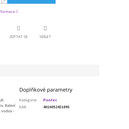
informace
ZEPTAT SE
SDÍLET
Doplňkové parametry
uh.
Kategorie
:
Pontec
u. Balení
EAN
:
4010052431895
 vodou -