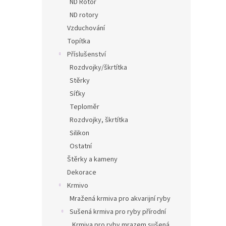
ND Rotor
ND rotory
Vzduchování
Topítka
Příslušenství
Rozdvojky/škrtítka
Stěrky
Síťky
Teploměr
Rozdvojky, škrtítka
Silikon
Ostatní
Štěrky a kameny
Dekorace
Krmivo
Mražená krmiva pro akvarijní ryby
Sušená krmiva pro ryby přírodní
Krmiva pro ryby mrazem sušená