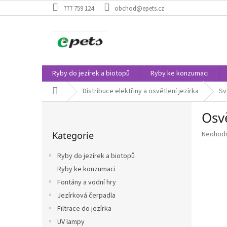
Přejít
777 759 124
obchod@epets.cz
na
obsah
Ryby do jezírek a biotopů
Ryby ke konzumaci
Domů
Distribuce elektřiny a osvětlení jezírka
Sv
P
Osv
o
Přeskočit
s
Průměr
Kategorie
Neohod
kategorie
t
hodnoce
r
produkt
Ryby do jezírek a biotopů
a
je
Ryby ke konzumaci
n
0,0
z
Fontány a vodní hry
n
5
í
Jezírková čerpadla
hvězdič
p
Filtrace do jezírka
a
UV lampy