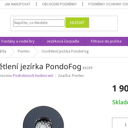
JAK NAKUPOVAT
OBCHODNÍ PODMÍNKY
PODMÍNKY OCHRANY OS
HLEDAT
Fontány a vodní hry
Jezírková čerpadla
Filtrace do jezírka
ětla
Pontec
Osvětlení jezírka PondoFog
ětlení jezírka PondoFog
43189
né
noceno
Podrobnosti hodnocení
Značka:
Pontec
ní
1 9
u
Měrná
Skla
cena:
ek.