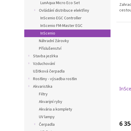
LunAqua Micro Eco Set
Zahrad
cestou
Ovládání distribuce elektřiny
InScenio EGC Controller
InScenio FM-Master EGC
InScenio
Náhradní žárovky
Příslušenství
Stavba jezírka
Vzduchování
Užitková čerpadla
Rostliny - výsadba rostlin
Akvaristika
InSc
Filtry
Akvarijní ryby
Akvária a komplety
UV lampy
6 35
Čerpadla