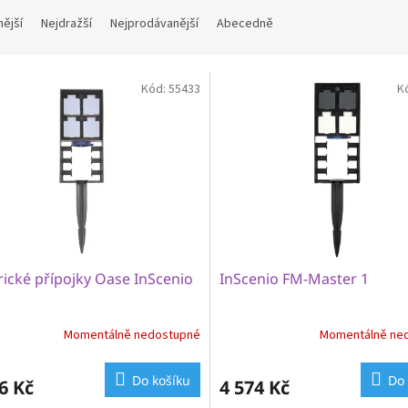
nější
Nejdražší
Nejprodávanější
Abecedně
Kód:
55433
K
rické přípojky Oase InScenio
InScenio FM-Master 1
Momentálně nedostupné
Momentálně ne
Do košíku
Do 
6 Kč
4 574 Kč