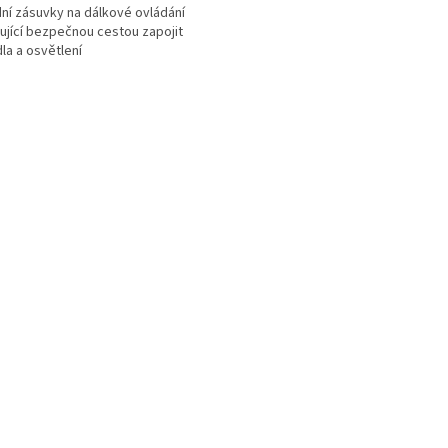
ní zásuvky na dálkové ovládání
jící bezpečnou cestou zapojit
la a osvětlení
O
v
l
á
d
a
c
í
p
r
v
k
y
v
ý
p
i
s
u