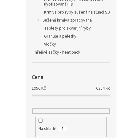
(lyofizovaná) FD
Krmiva pro ryby sušená na slunci SD
Sušená krmiva zpracovaná
Tablety pro akvarijní ryby
Granule a peletky
Vločky
hřejivé sáčky - heat pack
Cena
1956
Kč
6354
Kč
Na skladě
4