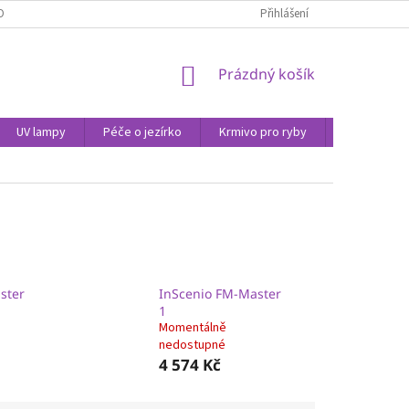
OBNÍCH ÚDAJŮ
Přihlášení
NÁKUPNÍ
Prázdný košík
KOŠÍK
UV lampy
Péče o jezírko
Krmivo pro ryby
Péče o vod
ster
InScenio FM-Master
1
Momentálně
nedostupné
4 574 Kč