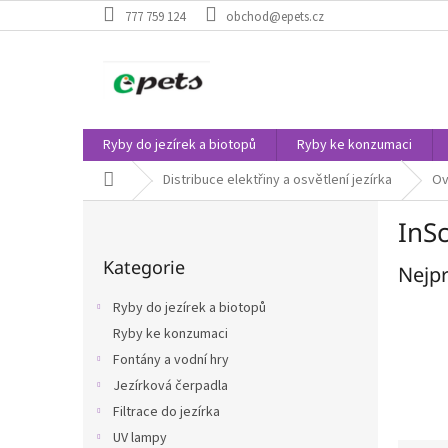
Přejít
777 759 124
obchod@epets.cz
na
obsah
Ryby do jezírek a biotopů
Ryby ke konzumaci
Domů
Distribuce elektřiny a osvětlení jezírka
Ov
P
InS
o
Přeskočit
s
Kategorie
kategorie
Nejpr
t
r
Ryby do jezírek a biotopů
a
Ryby ke konzumaci
n
Fontány a vodní hry
n
í
Jezírková čerpadla
p
Filtrace do jezírka
a
UV lampy