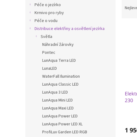
Ř
n
Péče o jezírko
a
e
Nejlev
Krmivo pro ryby
z
l
e
Péče o vodu
V
n
Distribuce elektřiny a osvětlení jezírka
ý
í
Světla
p
p
Náhradní žárovky
i
r
Pontec
s
o
p
d
LunAqua Terra LED
r
u
LunaLED
o
k
WaterFall Ilumination
d
t
LunAqua Classic LED
u
ů
LunAqua 3 LED
Elekt
k
230
t
LunAqua Mini LED
ů
LunAqua Maxi LED
LunAqua Power LED
LunAqua Power LED XL
1 95
ProfiLux Garden LED RGB