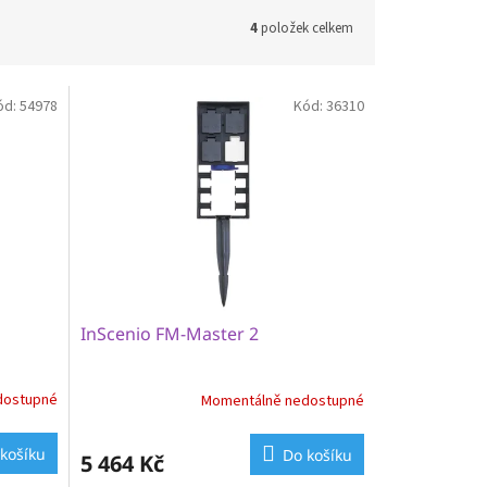
4
položek celkem
ód:
54978
Kód:
36310
InScenio FM-Master 2
dostupné
Momentálně nedostupné
košíku
Do košíku
5 464 Kč