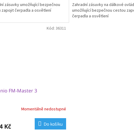
ní zásuvky umožňující bezpečnou
Zahradní zásuvky na dálkové ovlád
 zapojit čerpadla a osvětlení
umožňující bezpečnou cestou zapo
čerpadla a osvětlení
Kód:
36311
enio FM-Master 3
Momentálně nedostupné
Do košíku
4 Kč