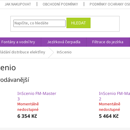
JAK NAKUPOVAT
OBCHODNÍ PODMÍNKY
PODMÍNKY OCHRANY OS
HLEDAT
Fontány a vodní hry
Jezírková čerpadla
Filtrace do jezírka
ládání distribuce elektřiny
InScenio
cenio
odávanější
InScenio FM-Master
InScenio FM-Ma
3
2
Momentálně
Momentálně
nedostupné
nedostupné
6 354 Kč
5 464 Kč