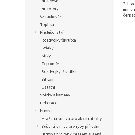
ND Rotor
Zahrad
ND rotory
umožňu
čerpad
Vzduchování
Topítka
Příslušenství
Rozdvojky/škrtítka
Stěrky
Síťky
Teploměr
Rozdvojky, škrtítka
Silikon
Ostatní
Štěrky a kameny
Dekorace
Krmivo
Mražená krmiva pro akvarijní ryby
Sušená krmiva pro ryby přírodní
Krmiva pro ryby mrazem sušená