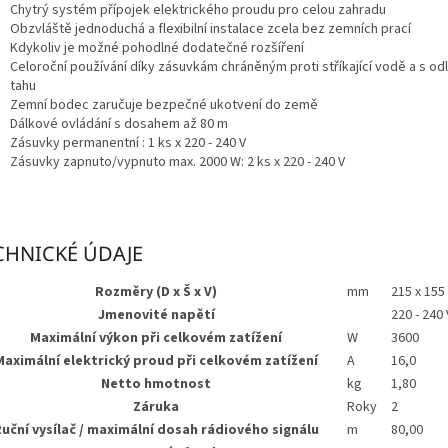
Chytrý systém přípojek elektrického proudu pro celou zahradu
Obzvláště jednoduchá a flexibilní instalace zcela bez zemních prací
Kdykoliv je možné pohodlné dodatečné rozšíření
Celoroční používání díky zásuvkám chráněným proti stříkající vodě a s o
tahu
Zemní bodec zaručuje bezpečné ukotvení do země
Dálkové ovládání s dosahem až 80 m
Zásuvky permanentní :
1
ks x 220 - 240 V
Zásuvky zapnuto/vypnuto max. 2000 W:
2
ks x 220 - 240 V
CHNICKÉ ÚDAJE
Rozměry (D x Š x V)
mm
215 x 155
Jmenovité napětí
220 - 240 
Maximální výkon při celkovém zatížení
W
3600
Maximální elektrický proud při celkovém zatížení
A
16,0
Netto hmotnost
kg
1,80
Záruka
Roky
2
uční vysílač / maximální dosah rádiového signálu
m
80,00