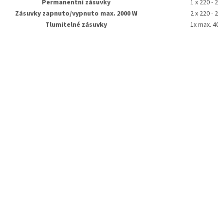
Permanentní zásuvky
1 x 220 - 
Zásuvky zapnuto/vypnuto max. 2000 W
2 x 220 - 
Tlumitelné zásuvky
1x max. 