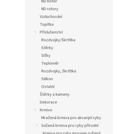
ND Rotor
ND rotory
Vzduchování
Topítka
Příslušenství
Rozdvojky/škrtítka
Stěrky
Síťky
Teploměr
Rozdvojky, škrtítka
Silikon
Ostatní
Štěrky a kameny
Dekorace
Krmivo
Mražená krmiva pro akvarijní ryby
Sušená krmiva pro ryby přírodní
Krmiva pro ryby mrazem sušená