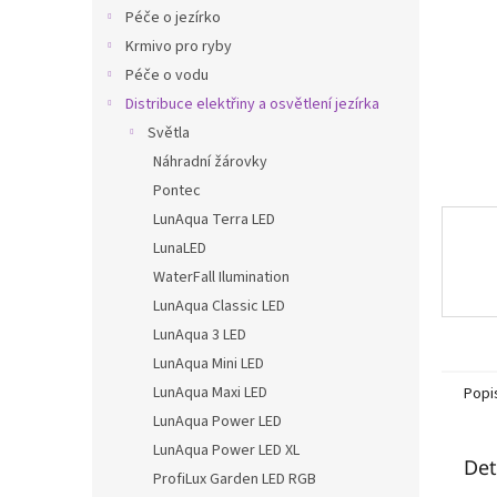
n
Péče o jezírko
e
Krmivo pro ryby
l
Péče o vodu
Distribuce elektřiny a osvětlení jezírka
Světla
Náhradní žárovky
Pontec
LunAqua Terra LED
LunaLED
WaterFall Ilumination
LunAqua Classic LED
LunAqua 3 LED
LunAqua Mini LED
LunAqua Maxi LED
Popi
LunAqua Power LED
LunAqua Power LED XL
Det
ProfiLux Garden LED RGB