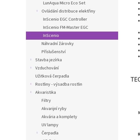
LunAqua Micro Eco Set
Ovládání distribuce elektřiny
InScenio EGC Controller
InScenio FM-Master EGC
InScenio
Náhradní žárovky
Příslušenství
Stavba jezírka
Vzduchování
Užitková čerpadla
TE
Rostliny - výsadba rostlin
Akvaristika
Filtry
Akvarijní ryby
Akvária a komplety
UV lampy
Čerpadla
R