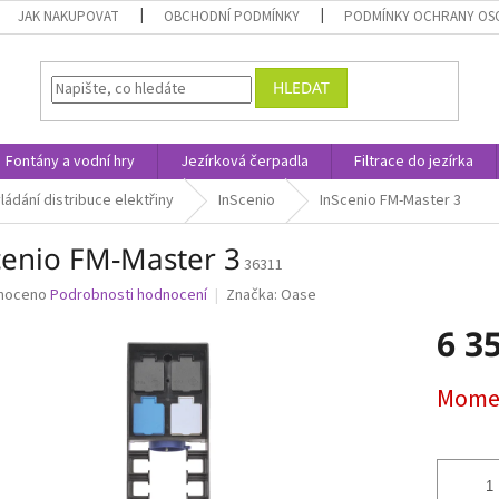
JAK NAKUPOVAT
OBCHODNÍ PODMÍNKY
PODMÍNKY OCHRANY OS
HLEDAT
Fontány a vodní hry
Jezírková čerpadla
Filtrace do jezírka
ládání distribuce elektřiny
InScenio
InScenio FM-Master 3
cenio FM-Master 3
36311
né
noceno
Podrobnosti hodnocení
Značka:
Oase
ní
6 3
u
Měrná
Momen
cena:
ek.