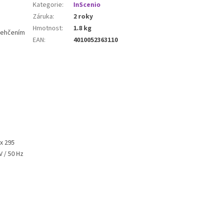
Kategorie
:
InScenio
Záruka
:
2 roky
Hmotnost
:
1.8 kg
dlehčením
EAN
:
4010052363110
 x 295
V / 50 Hz