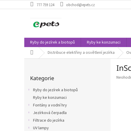
Přejít
777 759 124
obchod@epets.cz
na
obsah
Ryby do jezírek a biotopů
Ryby ke konzumaci
Domů
Distribuce elektřiny a osvětlení jezírka
Ov
P
InS
o
Přeskočit
s
Průměr
Kategorie
Neohod
kategorie
t
hodnoce
r
produkt
Ryby do jezírek a biotopů
a
je
Ryby ke konzumaci
n
0,0
z
Fontány a vodní hry
n
5
í
Jezírková čerpadla
hvězdič
p
Filtrace do jezírka
a
UV lampy