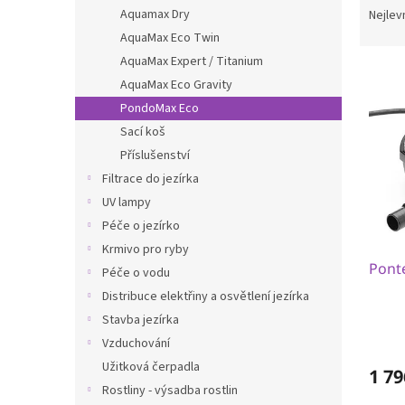
n
a
Aquamax Dry
Nejlev
e
z
AquaMax Eco Twin
l
e
AquaMax Expert / Titanium
V
n
AquaMax Eco Gravity
ý
í
PondoMax Eco
p
p
i
r
Sací koš
s
o
Příslušenství
p
d
Filtrace do jezírka
r
u
UV lampy
o
k
Péče o jezírko
d
t
u
ů
Krmivo pro ryby
Pont
k
Péče o vodu
t
Distribuce elektřiny a osvětlení jezírka
ů
Stavba jezírka
Vzduchování
Užitková čerpadla
1 79
Rostliny - výsadba rostlin