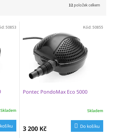
12
položek celkem
ód:
50853
Kód:
50855
0
Pontec PondoMax Eco 5000
Skladem
Skladem
košíku
Do košíku
3 200 Kč