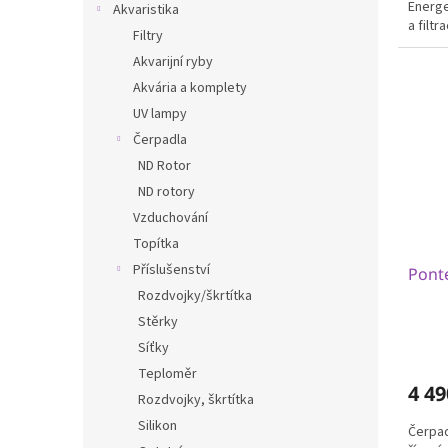
Energe
Akvaristika
a filtr
Filtry
Akvarijní ryby
Akvária a komplety
UV lampy
Čerpadla
ND Rotor
ND rotory
Vzduchování
Topítka
Příslušenství
Pont
Rozdvojky/škrtítka
Stěrky
Síťky
Teploměr
4 49
Rozdvojky, škrtítka
Silikon
Čerpa