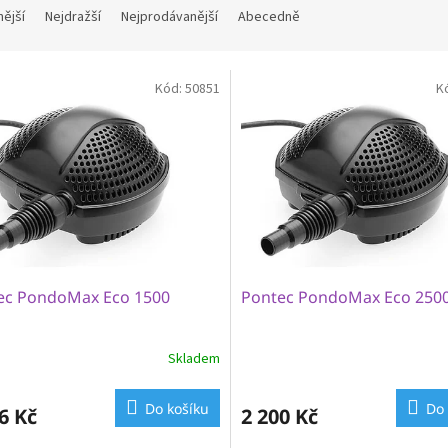
nější
Nejdražší
Nejprodávanější
Abecedně
Kód:
50851
K
ec PondoMax Eco 1500
Pontec PondoMax Eco 250
Skladem
Do košíku
Do 
6 Kč
2 200 Kč