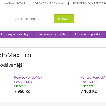
JAK NAKUPOVAT
OBCHODNÍ PODMÍNKY
PODMÍNKY OCHRANY OS
HLEDAT
Fontány a vodní hry
Jezírková čerpadla
Filtrace do jezírka
doMax Eco
odávanější
Pontec PondoMax
Pontec PondoM
Eco 20000 C
Eco 15000 C
Skladem
Skladem
7 950 Kč
7 100 Kč