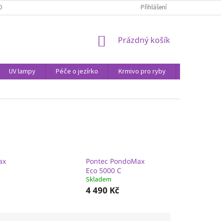
OBNÍCH ÚDAJŮ
Přihlášení
NÁKUPNÍ
Prázdný košík
KOŠÍK
UV lampy
Péče o jezírko
Krmivo pro ryby
Péče o vod
ax
Pontec PondoMax
Eco 5000 C
Skladem
4 490 Kč