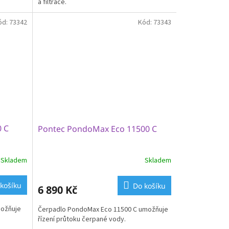
a filtrace.
ód:
73342
Kód:
73343
 C
Pontec PondoMax Eco 11500 C
Skladem
Skladem
košíku
Do košíku
6 890 Kč
možňuje
Čerpadlo PondoMax Eco 11500 C umožňuje
řízení průtoku čerpané vody.