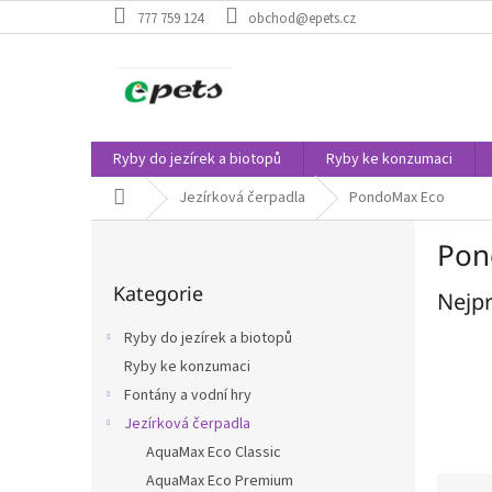
Přejít
777 759 124
obchod@epets.cz
na
obsah
Ryby do jezírek a biotopů
Ryby ke konzumaci
Domů
Jezírková čerpadla
PondoMax Eco
P
Pon
o
Přeskočit
s
Kategorie
kategorie
Nejpr
t
r
Ryby do jezírek a biotopů
a
Ryby ke konzumaci
n
Fontány a vodní hry
n
í
Jezírková čerpadla
p
AquaMax Eco Classic
a
Ř
AquaMax Eco Premium