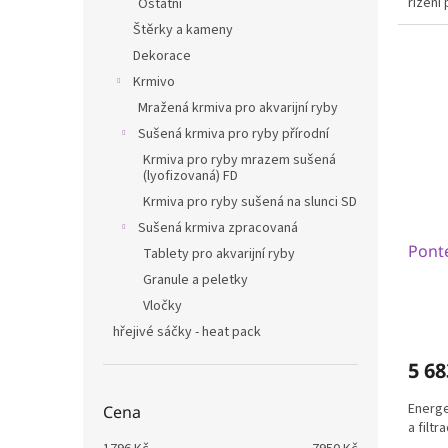
řízení
Ostatní
Štěrky a kameny
Dekorace
Krmivo
Mražená krmiva pro akvarijní ryby
Sušená krmiva pro ryby přírodní
Krmiva pro ryby mrazem sušená
(lyofizovaná) FD
Krmiva pro ryby sušená na slunci SD
Sušená krmiva zpracovaná
Pont
Tablety pro akvarijní ryby
Granule a peletky
Vločky
hřejivé sáčky - heat pack
5 68
Energe
Cena
a filtr