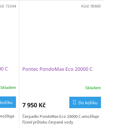
ód:
73344
Kód:
95665
00 C
Pontec PondoMax Eco 20000 C
Skladem
Skladem
košíku
Do košíku
7 950 Kč
umožňuje
Čerpadlo PondoMax Eco 20000 C umožňuje
řízení průtoku čerpané vody.