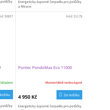
 potůčky
Energeticky úsporné čerpadlo pro potůčky
a filtrace.
ód:
50857
Kód:
51178
0
Pontec PondoMax Eco 11000
Skladem
Momentálně nedostupné
košíku
Do košíku
4 950 Kč
 potůčky
Energeticky úsporné čerpadlo pro potůčky