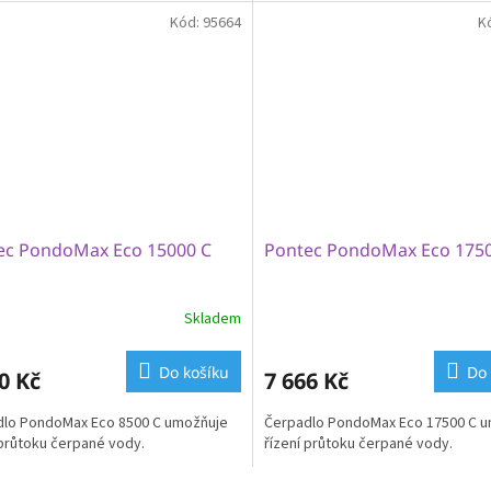
Kód:
95664
K
ec PondoMax Eco 15000 C
Pontec PondoMax Eco 175
Skladem
Do košíku
Do 
0 Kč
7 666 Kč
dlo PondoMax Eco 8500 C umožňuje
Čerpadlo PondoMax Eco 17500 C 
 průtoku čerpané vody.
řízení průtoku čerpané vody.