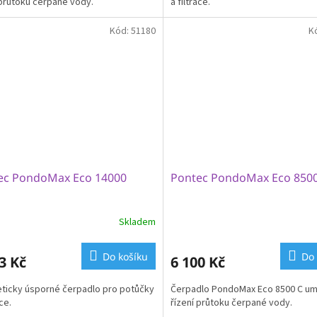
 průtoku čerpané vody.
a filtrace.
Kód:
51180
K
ec PondoMax Eco 14000
Pontec PondoMax Eco 8500
Skladem
Do košíku
Do 
3 Kč
6 100 Kč
ticky úsporné čerpadlo pro potůčky
Čerpadlo PondoMax Eco 8500 C u
ace.
řízení průtoku čerpané vody.