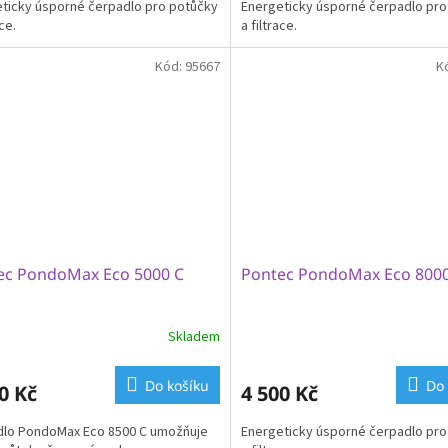
ticky úsporné čerpadlo pro potůčky
Energeticky úsporné čerpadlo pro
ace.
a filtrace.
Kód:
95667
K
ec PondoMax Eco 5000 C
Pontec PondoMax Eco 800
Skladem
Do košíku
Do 
0 Kč
4 500 Kč
dlo PondoMax Eco 8500 C umožňuje
Energeticky úsporné čerpadlo pro