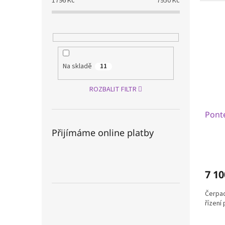
1796
Kč
7950
Kč
Na skladě
11
ROZBALIT FILTR
Pont
Přijímáme online platby
7 10
Čerpa
řízení