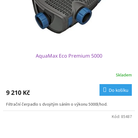
o
d
u
k
t
ů
AquaMax Eco Premium 5000
Skladem
Do košíku
9 210 Kč
Filtrační čerpadlo s dvojitým sáním o výkonu 5000l/hod.
Kód:
85487