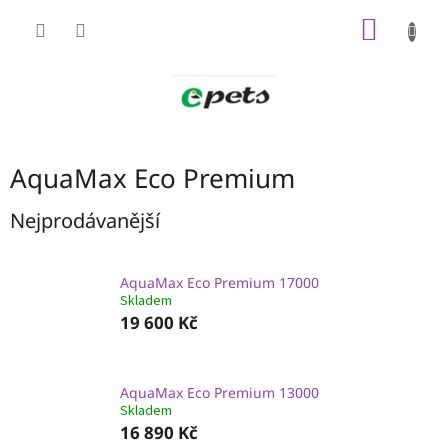
Přejít
NÁKUP
na
obsah
KOŠÍK
AquaMax Eco Premium
Nejprodávanější
AquaMax Eco Premium 17000
Skladem
19 600 Kč
AquaMax Eco Premium 13000
Skladem
16 890 Kč