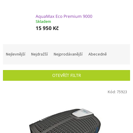
AquaMax Eco Premium 9000
Skladem
15 950 Kč
Ř
a
Nejlevnější
Nejdražší
Nejprodávanější
Abecedně
z
e
n
OTEVŘÍT FILTR
í
p
V
r
Kód:
75923
ý
o
p
d
i
u
s
k
p
t
r
ů