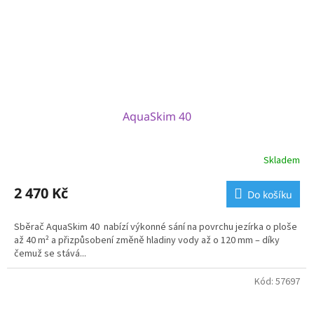
AquaSkim 40
Skladem
2 470 Kč
Do košíku
Sběrač AquaSkim 40 nabízí výkonné sání na povrchu jezírka o ploše
až 40 m² a přizpůsobení změně hladiny vody až o 120 mm – díky
čemuž se stává...
Kód:
57697