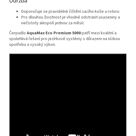
Údržba
Doporučuje se pravidelné čištění sacího koše a rotoru
Pro dlouhou životnost je vhodné odstranit usazeniny a
nečistoty alespoň jednou za měsíc
Čerpadlo
AquaMax Eco Premium 5000
patří mezi kvalitní a
spolehlivá řešení pro jezírkové systémy s důrazem na nízkou
spotřebu a vysoký výkon.