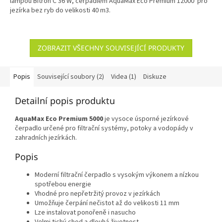
lampou Bitron C 36 W, čerpadlem AquaMax Eco Premium 12000 pro
jezírka bez ryb do velikosti 40 m3.
ZOBRAZIT VŠECHNY SOUVISEJÍCÍ PRODUKTY
Popis
Související soubory (2)
Videa (1)
Diskuze
Detailní popis produktu
AquaMax Eco Premium 5000
je vysoce úsporné jezírkové
čerpadlo určené pro filtrační systémy, potoky a vodopády v
zahradních jezírkách.
Popis
Moderní filtrační čerpadlo s vysokým výkonem a nízkou
spotřebou energie
Vhodné pro nepřetržitý provoz v jezírkách
Umožňuje čerpání nečistot až do velikosti 11 mm
Lze instalovat ponořeně i nasucho