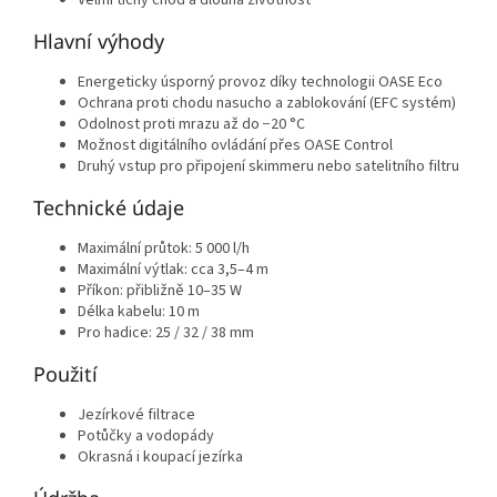
Velmi tichý chod a dlouhá životnost
Hlavní výhody
Energeticky úsporný provoz díky technologii OASE Eco
Ochrana proti chodu nasucho a zablokování (EFC systém)
Odolnost proti mrazu až do −20 °C
Možnost digitálního ovládání přes OASE Control
Druhý vstup pro připojení skimmeru nebo satelitního filtru
Technické údaje
Maximální průtok: 5 000 l/h
Maximální výtlak: cca 3,5–4 m
Příkon: přibližně 10–35 W
Délka kabelu: 10 m
Pro hadice: 25 / 32 / 38 mm
Použití
Jezírkové filtrace
Potůčky a vodopády
Okrasná i koupací jezírka