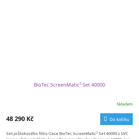
BioTec ScreenMatic² Set 40000
Skladem
48 290 Kč
Do košíku
Set průtokového filtru Oase BioTec ScreenMatic² Set 40000 s UVC