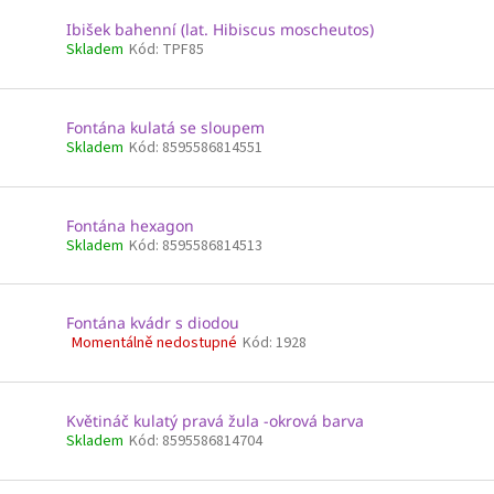
Ibišek bahenní (lat. Hibiscus moscheutos)
Skladem
Kód:
TPF85
Fontána kulatá se sloupem
Skladem
Kód:
8595586814551
Fontána hexagon
Skladem
Kód:
8595586814513
Fontána kvádr s diodou
Momentálně nedostupné
Kód:
1928
Průměrné
hodnocení
produktu
je
Květináč kulatý pravá žula -okrová barva
4,5
Skladem
Kód:
8595586814704
z
5
hvězdiček.