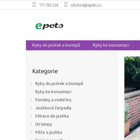
Přejít
777 759 124
obchod@epets.cz
na
obsah
Ryby do jezírek a biotopů
Ryby ke konzumaci
V
P
o
í
Přeskočit
s
t
Kategorie
kategorie
t
e
r
Ryby do jezírek a biotopů
a
j
Ryby ke konzumaci
n
t
Fontány a vodní hry
n
e
í
Jezírková čerpadla
v
p
Filtrace do jezírka
a
n
UV lampy
n
a
Péče o jezírko
e