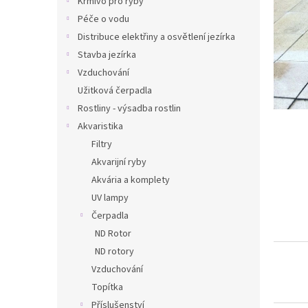
š
Krmivo pro ryby
l
e
Péče o vodu
Distribuce elektřiny a osvětlení jezírka
m
Stavba jezírka
o
Vzduchování
b
Užitková čerpadla
c
Rostliny - výsadba rostlin
h
Akvaristika
o
Filtry
d
Akvarijní ryby
ě
Akvária a komplety
UV lampy
Čerpadla
ND Rotor
ND rotory
Vzduchování
Topítka
Příslušenství