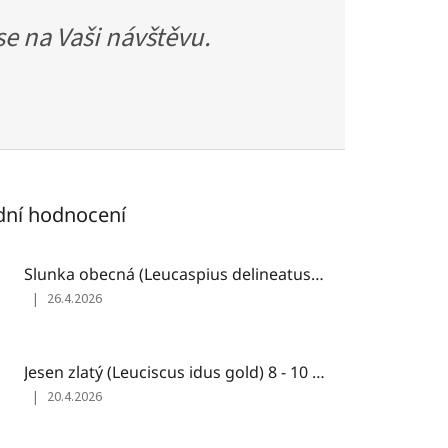
e na Vaši návštěvu.
dní hodnocení
Slunka obecná (Leucaspius delineatus) 3,5-4cm
|
26.4.2026
Hodnocení
produktu
je
3
Jesen zlatý (Leuciscus idus gold) 8 - 10 cm
z
|
20.4.2026
5
Hodnocení
hvězdiček.
produktu
je