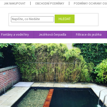
JAK NAKUPOVAT
OBCHODNÍ PODMÍNKY
PODMÍNKY OCHRANY OS
HLEDAT
Fontány a vodní hry
Jezírková čerpadla
Filtrace do jezírka