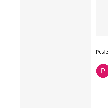
Posl
P