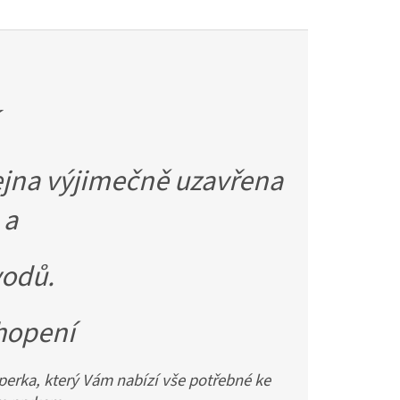
jna výjimečně uzavřena
 a
vodů.
hopení
erka, který Vám nabízí vše potřebné ke