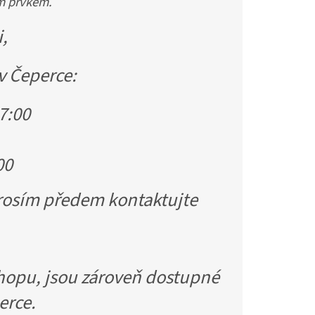
ím prvkem.
i,
v Čeperce:
7:00
00
prosím předem kontaktujte
shopu, jsou zároveň dostupné
erce.