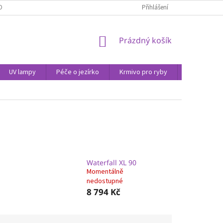
OBNÍCH ÚDAJŮ
Přihlášení
NÁKUPNÍ
Prázdný košík
KOŠÍK
UV lampy
Péče o jezírko
Krmivo pro ryby
Péče o vod
Waterfall XL 90
Momentálně
nedostupné
8 794 Kč