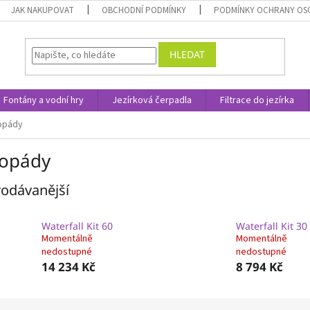
JAK NAKUPOVAT
OBCHODNÍ PODMÍNKY
PODMÍNKY OCHRANY OS
HLEDAT
Fontány a vodní hry
Jezírková čerpadla
Filtrace do jezírka
opády
opády
odávanější
Waterfall Kit 60
Waterfall Kit 30
Momentálně
Momentálně
nedostupné
nedostupné
14 234 Kč
8 794 Kč