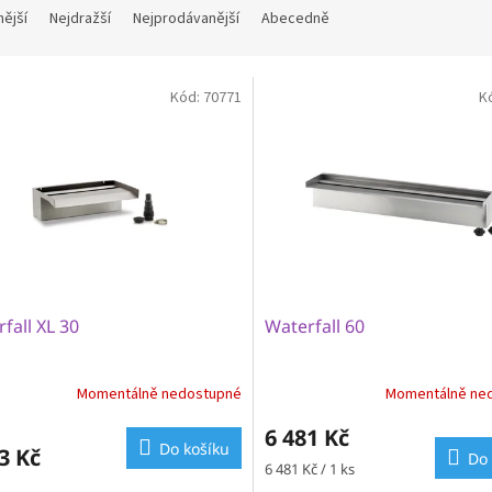
nější
Nejdražší
Nejprodávanější
Abecedně
Kód:
70771
K
fall XL 30
Waterfall 60
Momentálně nedostupné
Momentálně ne
6 481 Kč
Do košíku
3 Kč
Do 
Měrná
6 481 Kč / 1 ks
cena: