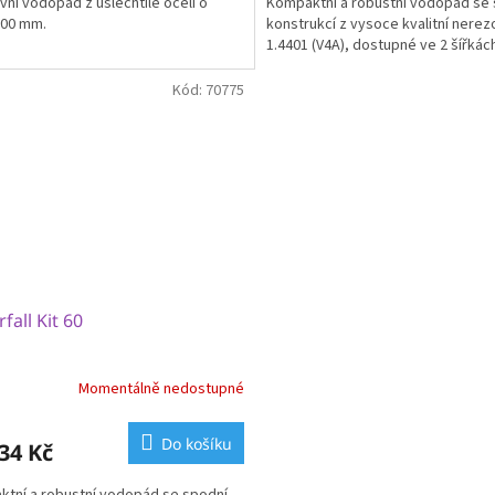
ivní vodopád z ušlechtilé oceli o
Kompaktní a robustní vodopád se
900 mm.
konstrukcí z vysoce kvalitní nerez
1.4401 (V4A), dostupné ve 2 šířkác
Kód:
70775
fall Kit 60
Momentálně nedostupné
Do košíku
34 Kč
tní a robustní vodopád se spodní