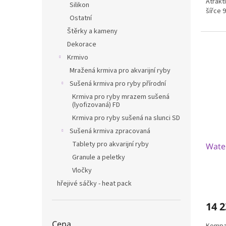
Atrakt
Silikon
šířce 
Ostatní
Štěrky a kameny
Dekorace
Krmivo
Mražená krmiva pro akvarijní ryby
Sušená krmiva pro ryby přírodní
Krmiva pro ryby mrazem sušená
(lyofizovaná) FD
Krmiva pro ryby sušená na slunci SD
Sušená krmiva zpracovaná
Tablety pro akvarijní ryby
Water
Granule a peletky
Vločky
hřejivé sáčky - heat pack
14 2
Cena
Kompak