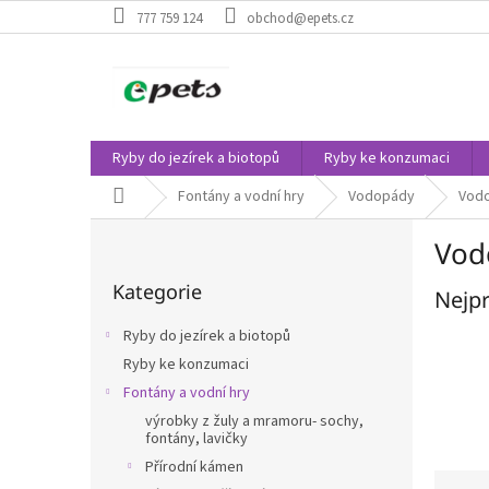
Přejít
777 759 124
obchod@epets.cz
na
obsah
Ryby do jezírek a biotopů
Ryby ke konzumaci
Domů
Fontány a vodní hry
Vodopády
Vod
P
Vod
o
Přeskočit
s
Kategorie
kategorie
Nejpr
t
r
Ryby do jezírek a biotopů
a
Ryby ke konzumaci
n
Fontány a vodní hry
n
í
výrobky z žuly a mramoru- sochy,
fontány, lavičky
p
a
Přírodní kámen
Ř