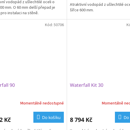
ivní vodopád z ušlechtilé oceli o
Atraktivní vodopád z ušlechtilé oce
300 mm. O 60 mm delší přepad je
šířce 600 mm.
 pro instalaci na stěně.
Kód:
50706
K
fall 90
Waterfall Kit 30
Momentálně nedostupné
Momentálně ne
Do košíku
Do 
2 Kč
8 794 Kč