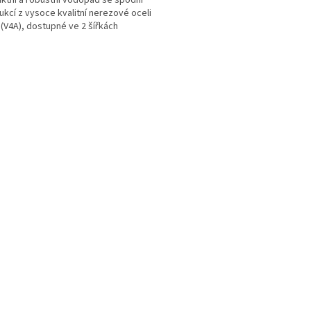
ukcí z vysoce kvalitní nerezové oceli
 (V4A), dostupné ve 2 šířkách
O
v
l
á
d
a
c
í
p
r
v
k
y
v
ý
p
i
s
u