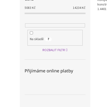
konstr
5083
Kč
14234
Kč
1.4401
Na skladě
7
ROZBALIT FILTR
Přijímáme online platby