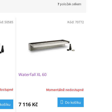
7
položek celkem
ód:
50585
Kód:
70772
Waterfall XL 60
dostupné
Momentálně nedostupné
Do košíku
7 116 Kč
košíku