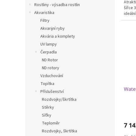
Atrakt
Rostliny - výsadba rostlin
šířce 
Akvaristika
ideální
Filtry
Akvarijní ryby
Akvária a komplety
UV lampy
Čerpadla
ND Rotor
ND rotory
Vzduchování
Topítka
Water
Příslušenství
Rozdvojky/škrtítka
Stěrky
Síťky
Teploměr
7 14
Rozdvojky, škrtítka