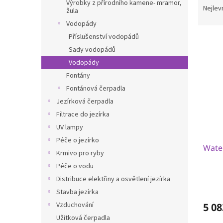
n
Výrobky z přírodního kamene- mramor,
a
Nejlev
žula
e
z
l
Vodopády
e
Příslušenství vodopádů
V
n
ý
í
Sady vodopádů
p
p
Vodopády
i
r
Fontány
s
o
Fontánová čerpadla
p
d
Jezírková čerpadla
r
u
Filtrace do jezírka
o
k
d
t
UV lampy
u
ů
Péče o jezírko
Water
k
Krmivo pro ryby
t
Péče o vodu
ů
Distribuce elektřiny a osvětlení jezírka
Stavba jezírka
Vzduchování
5 08
Užitková čerpadla