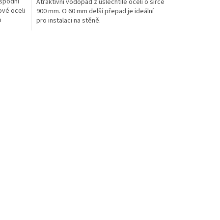
 spodní
Atraktivní vodopád z ušlechtilé oceli o šířce
ové oceli
900 mm. O 60 mm delší přepad je ideální
h
pro instalaci na stěně.