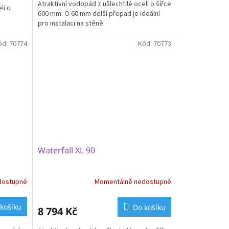
Atraktivní vodopád z ušlechtilé oceli o šířce
li o
600 mm. O 60 mm delší přepad je ideální
pro instalaci na stěně.
ód:
70774
Kód:
70773
Waterfall XL 90
dostupné
Momentálně nedostupné
košíku
Do košíku
8 794 Kč