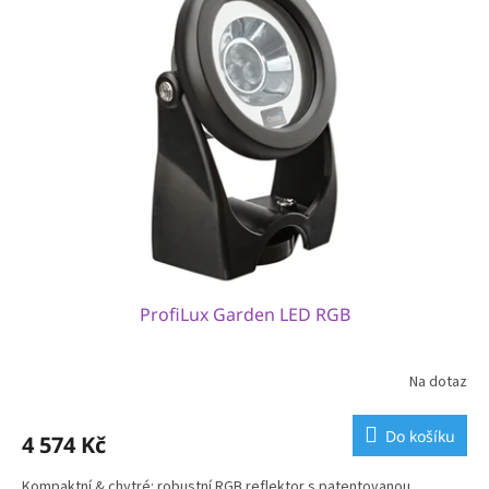
ProfiLux Garden LED RGB
Na dotaz
Do košíku
4 574 Kč
Kompaktní & chytré: robustní RGB reflektor s patentovanou