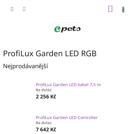
Přejít
NÁKUP
na
obsah
KOŠÍK
ProfiLux Garden LED RGB
Nejprodávanější
ProfiLux Garden LED kabel 7,5 m
Na dotaz
2 256 Kč
ProfiLux Garden LED Controller
Na dotaz
7 642 Kč