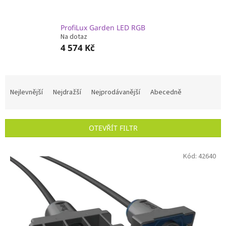
ProfiLux Garden LED RGB
Na dotaz
4 574 Kč
Ř
a
Nejlevnější
Nejdražší
Nejprodávanější
Abecedně
z
e
n
OTEVŘÍT FILTR
í
p
V
r
Kód:
42640
ý
o
p
d
i
u
s
k
p
t
r
ů