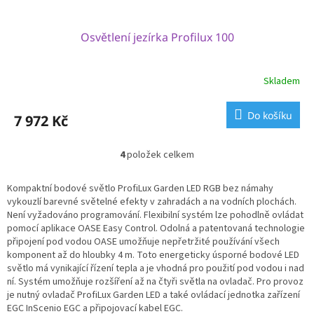
Osvětlení jezírka Profilux 100
Skladem
Do košíku
7 972 Kč
4
položek celkem
O
v
l
Kompaktní bodové světlo ProfiLux Garden LED RGB bez námahy
á
vykouzlí barevné světelné efekty v zahradách a na vodních plochách.
d
Není vyžadováno programování. Flexibilní systém lze pohodlně ovládat
a
pomocí aplikace OASE Easy Control. Odolná a patentovaná technologie
c
připojení pod vodou OASE umožňuje nepřetržité používání všech
í
komponent až do hloubky 4 m. Toto energeticky úsporné bodové LED
p
světlo má vynikající řízení tepla a je vhodná pro použití pod vodou i nad
r
ní. Systém umožňuje rozšíření až na čtyři světla na ovladač. Pro provoz
v
je nutný ovladač ProfiLux Garden LED a také ovládací jednotka zařízení
k
EGC InScenio EGC a připojovací kabel EGC.