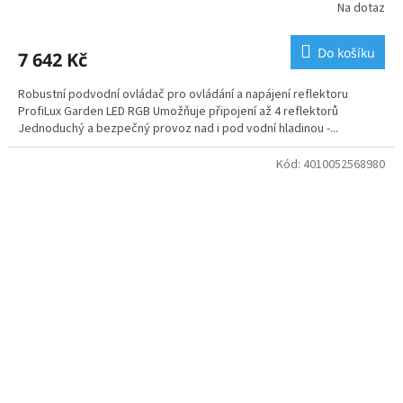
Na dotaz
Do košíku
7 642 Kč
Robustní podvodní ovládač pro ovládání a napájení reflektoru
ProfiLux Garden LED RGB Umožňuje připojení až 4 reflektorů
Jednoduchý a bezpečný provoz nad i pod vodní hladinou -...
Kód:
4010052568980