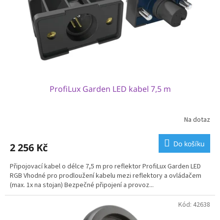
o
d
u
k
t
ů
ProfiLux Garden LED kabel 7,5 m
Na dotaz
Do košíku
2 256 Kč
Připojovací kabel o délce 7,5 m pro reflektor ProfiLux Garden LED
RGB Vhodné pro prodloužení kabelu mezi reflektory a ovládačem
(max. 1x na stojan) Bezpečné připojení a provoz...
Kód:
42638