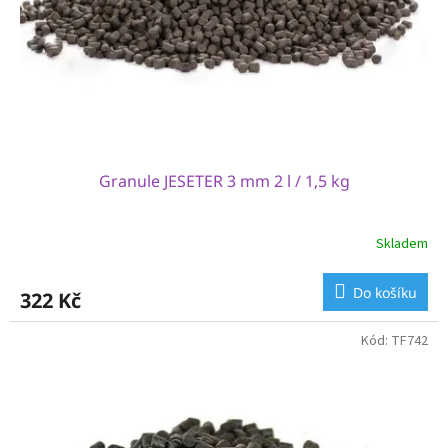
o
d
u
k
t
ů
Granule JESETER 3 mm 2 l / 1,5 kg
Skladem
Do košíku
322 Kč
Kód:
TF742