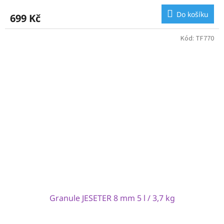
Do košíku
699 Kč
Kód:
TF770
Granule JESETER 8 mm 5 l / 3,7 kg