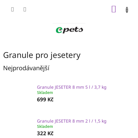
Přejít
NÁKUP
na
obsah
KOŠÍK
Granule pro jesetery
Nejprodávanější
Granule JESETER 8 mm 5 l / 3,7 kg
Skladem
699 Kč
Granule JESETER 8 mm 2 l / 1,5 kg
Skladem
322 Kč