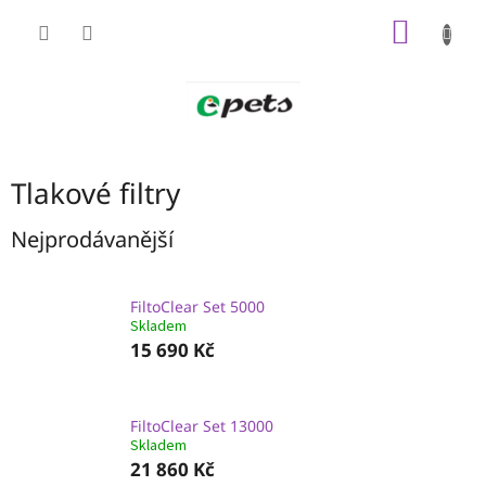
Přejít
NÁKUP
na
obsah
KOŠÍK
Tlakové filtry
Nejprodávanější
FiltoClear Set 5000
Skladem
15 690 Kč
FiltoClear Set 13000
Skladem
21 860 Kč