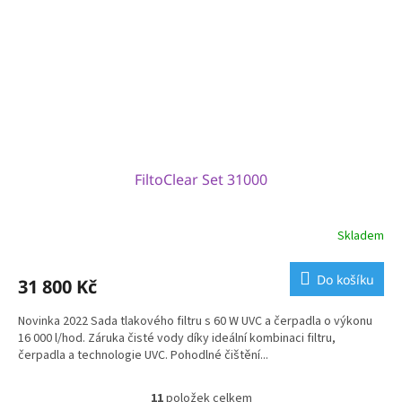
FiltoClear Set 31000
Skladem
Do košíku
31 800 Kč
Novinka 2022 Sada tlakového filtru s 60 W UVC a čerpadla o výkonu
16 000 l/hod. Záruka čisté vody díky ideální kombinaci filtru,
čerpadla a technologie UVC. Pohodlné čištění...
11
položek celkem