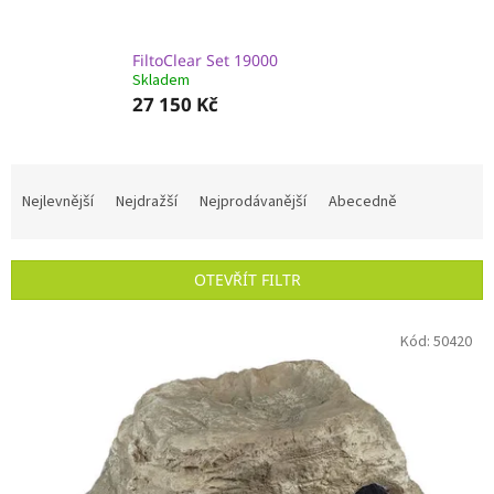
FiltoClear Set 19000
Skladem
27 150 Kč
Ř
a
Nejlevnější
Nejdražší
Nejprodávanější
Abecedně
z
e
n
OTEVŘÍT FILTR
í
p
V
r
Kód:
50420
ý
o
p
d
i
u
s
k
p
t
r
ů