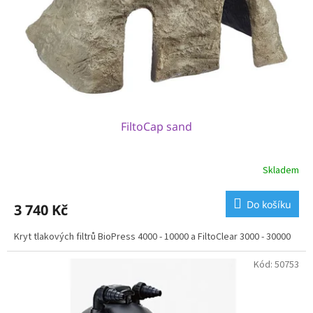
o
d
u
k
t
ů
FiltoCap sand
Skladem
Do košíku
3 740 Kč
Kryt tlakových filtrů BioPress 4000 - 10000 a FiltoClear 3000 - 30000
Kód:
50753