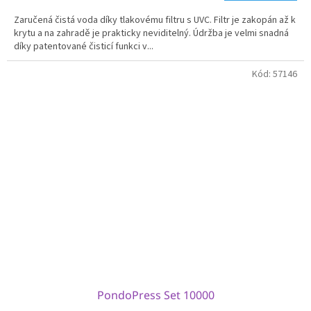
5,0
Zaručená čistá voda díky tlakovému filtru s UVC. Filtr je zakopán až k
z
krytu a na zahradě je prakticky neviditelný. Údržba je velmi snadná
5
díky patentované čisticí funkci v...
hvězdiček.
Kód:
57146
PondoPress Set 10000