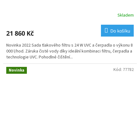
Skladem
Do košíku
21 860 Kč
Novinka 2022 Sada tlakového filtru s 24 W UVC a čerpadla o výkonu 8
000 l/hod. Záruka čisté vody díky ideální kombinaci filtru, čerpadla a
technologie UVC. Pohodlné čištění...
Kód:
77782
Novinka