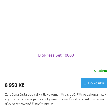
BioPress Set 10000
Skladem
Do košíku
8 950 Kč
Zaručená čistá voda díky tlakovému filtru s UVC. Filtr je zakopán až k
krytu a na zahradě je prakticky neviditelný. Údržba je velmi snadná
díky patentované čisticí funkci v...