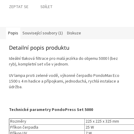
ZEPTAT SE
SDÍLET
Popis
Související soubory (1)
Diskuze
Detailní popis produktu
Ideální tlaková filtrace pro malá jezírka do objemu 5000 l (bez
ryb), kompletní set vše v jednom.
UV lampa proti zelené vodě, výkonné čerpadlo PondoMax Eco
1500 s 4 m hadice a přípojkami, jednoduchá, rychlá instalace a
údržba.
Technické parametry PondoPress Set 5000
Rozměry
225 x 225 x 325 mm
Příkon čerpadla
25 W
Příkon UV
7 W