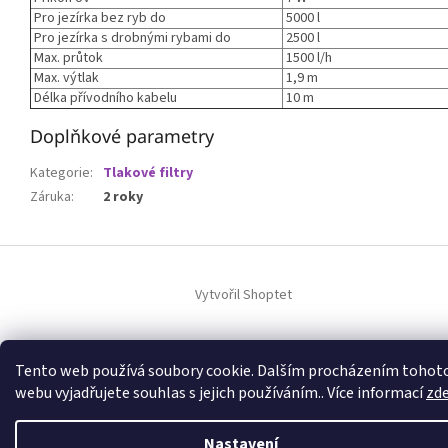
Pro jezírka bez ryb do
5000 l
Pro jezírka s drobnými rybami do
2500 l
Max. průtok
1500 l/h
Max. výtlak
1,9 m
Délka přívodního kabelu
10 m
Doplňkové parametry
Kategorie
:
Tlakové filtry
Záruka
:
2 roky
Z
á
p
Vytvořil Shoptet
a
t
Copyright 2026
Epets
. Všechna práva vyhrazena.
Upravit nastavení
í
Tento web používá soubory cookie. Dalším procházením tohot
cookies
webu vyjadřujete souhlas s jejich používáním.. Více informací
zd
Nastavení