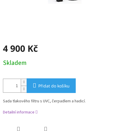
4 900 Kč
Měrná
Skladem
cena:
Přidat do košíku
Sada tlakového filtru s UVC, čerpadlem a hadicí.
Detailní informace