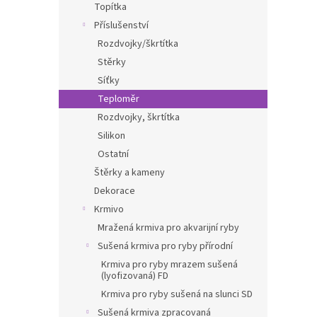
Topítka
Příslušenství
Rozdvojky/škrtítka
Stěrky
Síťky
Teploměr
Rozdvojky, škrtítka
Silikon
Ostatní
Štěrky a kameny
Dekorace
Krmivo
Mražená krmiva pro akvarijní ryby
Sušená krmiva pro ryby přírodní
Krmiva pro ryby mrazem sušená
(lyofizovaná) FD
Krmiva pro ryby sušená na slunci SD
Sušená krmiva zpracovaná