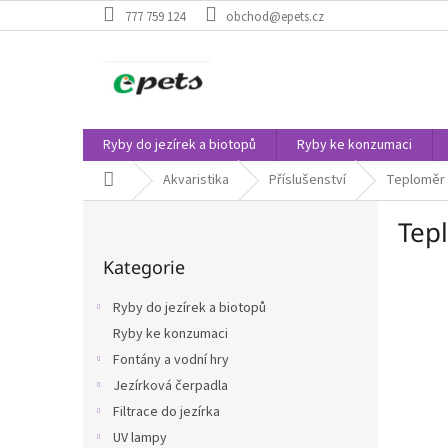
Přejít
777 759 124
obchod@epets.cz
na
obsah
Ryby do jezírek a biotopů
Ryby ke konzumaci
Domů
Akvaristika
Příslušenství
Teploměr
P
Tep
o
Přeskočit
s
Kategorie
kategorie
t
r
Ryby do jezírek a biotopů
a
Ryby ke konzumaci
n
Fontány a vodní hry
n
í
Jezírková čerpadla
p
Filtrace do jezírka
a
UV lampy