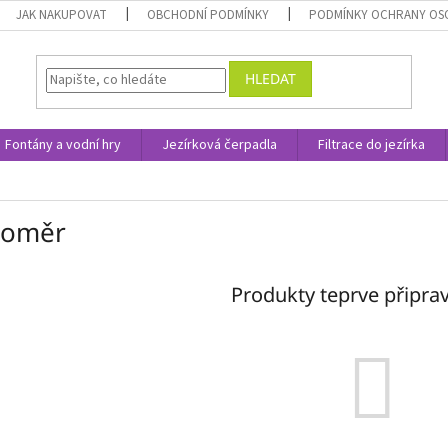
JAK NAKUPOVAT
OBCHODNÍ PODMÍNKY
PODMÍNKY OCHRANY OS
HLEDAT
Fontány a vodní hry
Jezírková čerpadla
Filtrace do jezírka
loměr
Produkty teprve připra