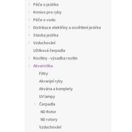
n
Péče o jezírko
e
Krmivo pro ryby
l
Péče o vodu
Distribuce elektřiny a osvětlení jezírka
Stavba jezírka
Vzduchování
Užitková čerpadla
Rostliny - výsadba rostlin
Akvaristika
Filtry
Akvarijní ryby
Akvária a komplety
UV lampy
Čerpadla
ND Rotor
ND rotory
Vzduchování