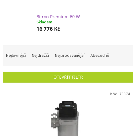
Bitron Premium 60 W
Skladem
16 776 Kč
Ř
a
Nejlevnější
Nejdražší
Nejprodávanější
Abecedně
z
e
n
OTEVŘÍT FILTR
í
p
V
r
Kód:
73374
ý
o
p
d
i
u
s
k
p
t
r
ů