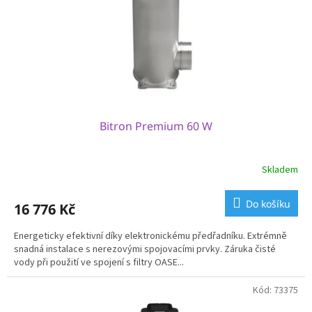
o
d
u
k
t
ů
Bitron Premium 60 W
Skladem
Do košíku
16 776 Kč
Energeticky efektivní díky elektronickému předřadníku. Extrémně
snadná instalace s nerezovými spojovacími prvky. Záruka čisté
vody při použití ve spojení s filtry OASE...
Kód:
73375