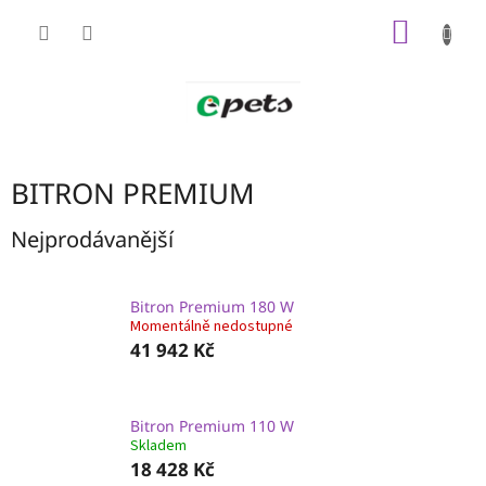
Přejít
NÁKUP
na
obsah
KOŠÍK
BITRON PREMIUM
Nejprodávanější
Bitron Premium 180 W
Momentálně nedostupné
41 942 Kč
Bitron Premium 110 W
Skladem
18 428 Kč