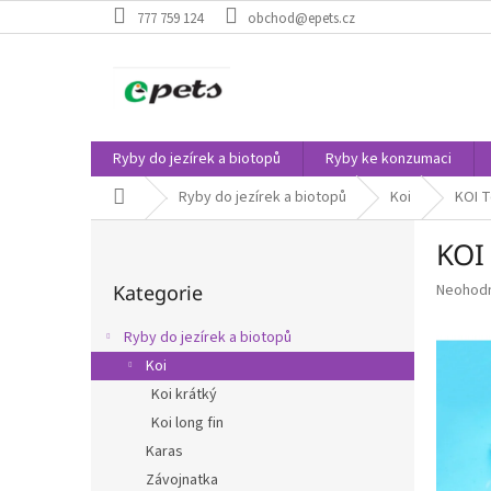
Přejít
777 759 124
obchod@epets.cz
na
obsah
Ryby do jezírek a biotopů
Ryby ke konzumaci
Domů
Ryby do jezírek a biotopů
Koi
KOI T
P
KOI
o
Přeskočit
s
Průměr
Kategorie
Neohod
kategorie
t
hodnoce
r
produkt
Ryby do jezírek a biotopů
a
je
Koi
n
0,0
z
Koi krátký
n
5
í
Koi long fin
hvězdič
p
Karas
a
Závojnatka