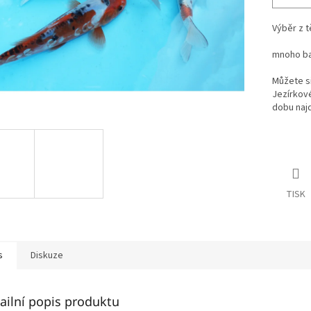
Výběr z t
mnoho ba
Můžete si
Jezírkové
dobu naj
TISK
s
Diskuze
ailní popis produktu