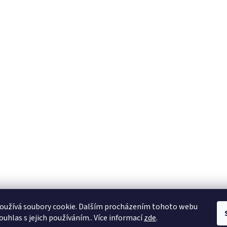
oužívá soubory cookie. Dalším procházením tohoto webu
ouhlas s jejich používáním.. Více informací
zde
.