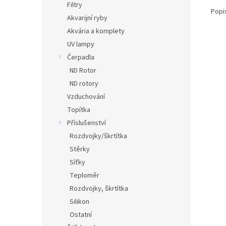
Filtry
Popi
Akvarijní ryby
Akvária a komplety
UV lampy
Čerpadla
ND Rotor
ND rotory
Vzduchování
Topítka
Příslušenství
Rozdvojky/škrtítka
Stěrky
Síťky
Teploměr
Rozdvojky, škrtítka
Silikon
Ostatní