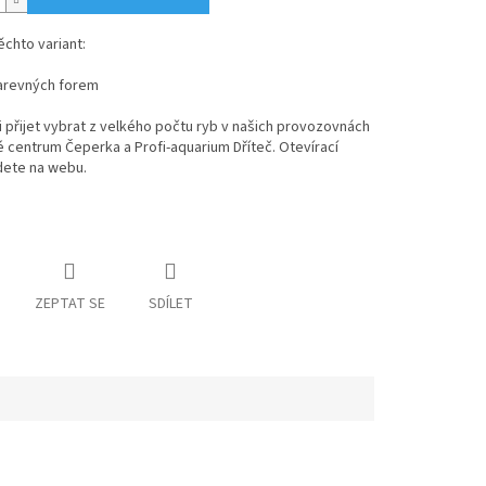
ěchto variant:
revných forem
 přijet vybrat z velkého počtu ryb v našich provozovnách
 centrum Čeperka a Profi-aquarium Dříteč. Otevírací
dete na webu.
ZEPTAT SE
SDÍLET