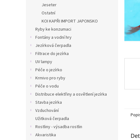
n
Jeseter
e
Ostatní
l
KOI KAPŘI IMPORT JAPONSKO
Ryby ke konzumaci
Fontány a vodní hry
Jezírková čerpadla
Filtrace do jezírka
UV lampy
Péče o jezírko
Krmivo pro ryby
Péče o vodu
Distribuce elektřiny a osvětlení jezírka
Stavba jezírka
Vzduchování
Popi
Užitková čerpadla
Rostliny - výsadba rostlin
Akvaristika
Det