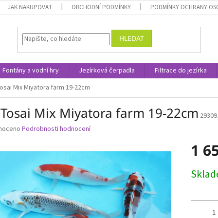
JAK NAKUPOVAT
OBCHODNÍ PODMÍNKY
PODMÍNKY OCHRANY OS
HLEDAT
Fontány a vodní hry
Jezírková čerpadla
Filtrace do jezírka
osai Mix Miyatora farm 19-22cm
 Tosai Mix Miyatora farm 19-22cm
29309
né
noceno
Podrobnosti hodnocení
ní
1 6
u
Měrná
Skla
cena:
ek.