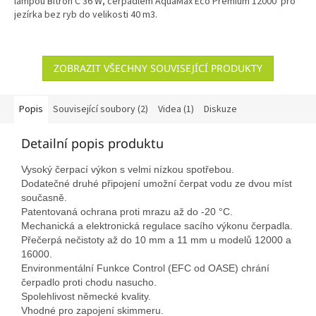
lampou Bitron C 36 W, čerpadlem AquaMax Eco Premium 12000 pro
jezírka bez ryb do velikosti 40 m3.
ZOBRAZIT VŠECHNY SOUVISEJÍCÍ PRODUKTY
Popis
Související soubory (2)
Videa (1)
Diskuze
Detailní popis produktu
Vysoký čerpací výkon s velmi nízkou spotřebou.
Dodatečné druhé připojení umožní čerpat vodu ze dvou míst
současně.
Patentovaná ochrana proti mrazu až do -20 °C.
Mechanická a elektronická regulace sacího výkonu čerpadla.
Přečerpá nečistoty až do 10 mm a 11 mm u modelů 12000 a
16000.
Environmentální Funkce Control (EFC od OASE) chrání
čerpadlo proti chodu nasucho.
Spolehlivost německé kvality.
Vhodné pro zapojení skimmeru.