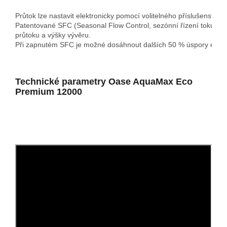
Průtok lze nastavit elektronicky pomocí volitelného příslušenství
Patentované SFC (
Seasonal Flow Control, 
sezónní řízení toku) pr
průtoku a výšky vývěru.

Při zapnutém SFC je možné dosáhnout dalších 50 % úspory energ
Technické parametry Oase AquaMax Eco
Premium 12000