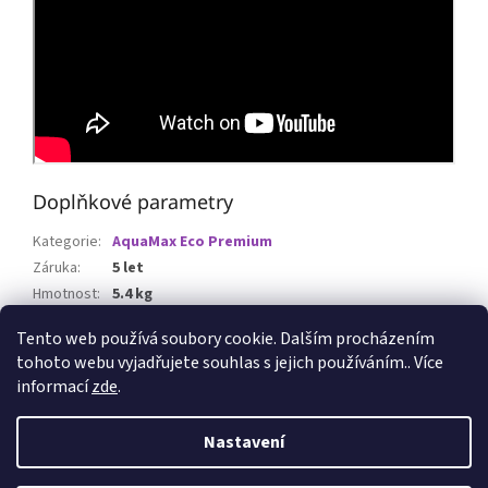
Doplňkové parametry
Kategorie
:
AquaMax Eco Premium
Záruka
:
5 let
Hmotnost
:
5.4 kg
EAN
:
4010052507422
Tento web používá soubory cookie. Dalším procházením
tohoto webu vyjadřujete souhlas s jejich používáním.. Více
Z
informací
zde
.
á
p
Vytvořil Shoptet
Nastavení
a
t