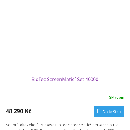
BioTec ScreenMatic² Set 40000
Skladem
48 290 Kč
Do košíku
Set průtokového filtru Oase BioTec ScreenMatic² Set 40000 s UVC