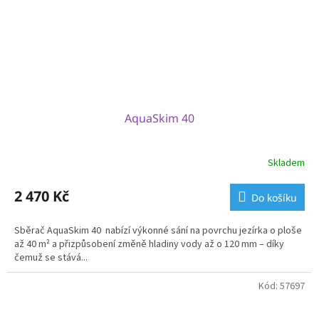
AquaSkim 40
Skladem
2 470 Kč
Do košíku
Sběrač AquaSkim 40 nabízí výkonné sání na povrchu jezírka o ploše
až 40 m² a přizpůsobení změně hladiny vody až o 120 mm – díky
čemuž se stává...
Kód:
57697