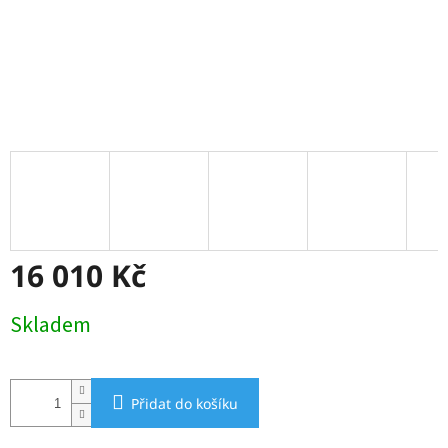
16 010 Kč
Měrná
Skladem
cena:
Přidat do košíku