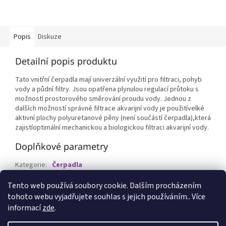
Popis
Diskuze
Detailní popis produktu
Tato vnitřní čerpadla mají univerzální využití pro filtraci, pohyb
vody a půdní filtry. Jsou opatřena plynulou regulací průtoku s
možností prostorového směrování proudu vody. Jednou z
dalších možností správné filtrace akvarijní vody je použitívelké
aktivní plochy polyuretanové pěny (není součástí čerpadla),která
zajistíoptimální mechanickou a biologickou filtraci akvarijní vody.
Doplňkové parametry
Kategorie
:
Čerpadla
EAN
:
8595159401171
Tento web používá soubory cookie. Dalším procházením
tohoto webu vyjadřujete souhlas s jejich používáním.. Více
Z
informací
zde
.
á