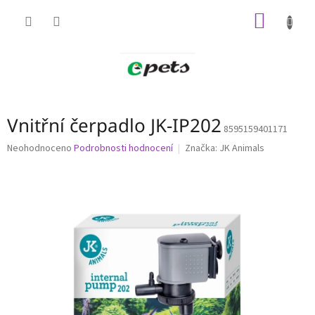
Přejít
NÁKUP
na
obsah
KOŠÍK
Vnitřní čerpadlo JK-IP202
8595159401171
Průměrné
Neohodnoceno
Podrobnosti hodnocení
Značka:
JK Animals
hodnocení
produktu
je
0,0
z
5
hvězdiček.