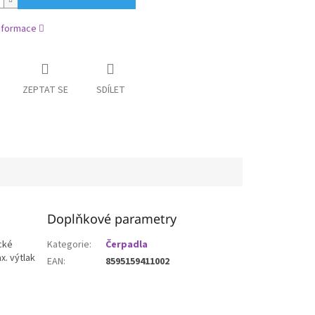
informace
ZEPTAT SE
SDÍLET
Doplňkové parametry
ické
Kategorie
:
Čerpadla
x. výtlak
EAN
:
8595159411002