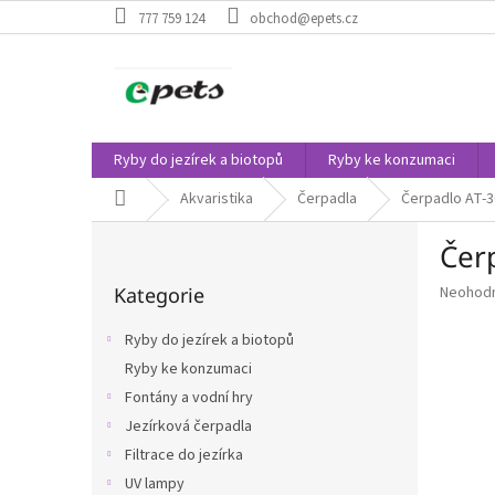
Přejít
777 759 124
obchod@epets.cz
na
obsah
Ryby do jezírek a biotopů
Ryby ke konzumaci
Domů
Akvaristika
Čerpadla
Čerpadlo AT-3
P
Čer
o
Přeskočit
s
Průměr
Kategorie
Neohod
kategorie
t
hodnoce
r
produkt
Ryby do jezírek a biotopů
a
je
Ryby ke konzumaci
n
0,0
z
Fontány a vodní hry
n
5
í
Jezírková čerpadla
hvězdič
p
Filtrace do jezírka
a
UV lampy