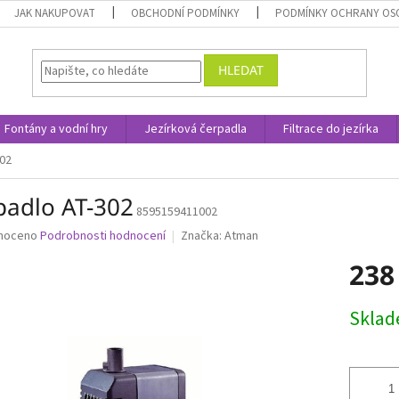
JAK NAKUPOVAT
OBCHODNÍ PODMÍNKY
PODMÍNKY OCHRANY OS
HLEDAT
Fontány a vodní hry
Jezírková čerpadla
Filtrace do jezírka
02
padlo AT-302
8595159411002
né
noceno
Podrobnosti hodnocení
Značka:
Atman
ní
238
u
Měrná
Skla
cena:
ek.