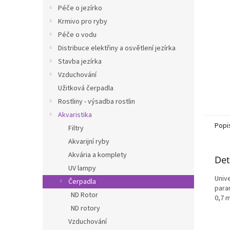
n
Péče o jezírko
e
Krmivo pro ryby
l
Péče o vodu
Distribuce elektřiny a osvětlení jezírka
Stavba jezírka
Vzduchování
Užitková čerpadla
Rostliny - výsadba rostlin
Akvaristika
Popi
Filtry
Akvarijní ryby
Akvária a komplety
Det
UV lampy
Unive
Čerpadla
para
ND Rotor
0,7 
ND rotory
Vzduchování