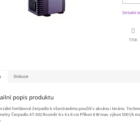
Detailní 
TISK
s
Diskuze
ailní popis produktu
rzální fontánové čerpadlo k všestranému použití v akváriu i teráriu. Techn
metry Čerpadlo AT-302 Rozměr 6 x 4 x 6 cm Příkon 6 W max. výkon 500 l/h ma
m