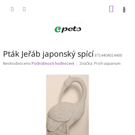
Přejít
NÁKUP
na
obsah
KOŠÍK
Pták Jeřáb japonský spící
8714404014400
Průměrné
Neohodnoceno
Podrobnosti hodnocení
Značka:
Profi-aquarium
hodnocení
produktu
je
0,0
z
5
hvězdiček.