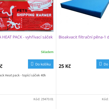
 HEAT PACK - vyhřívací sáček
Bioakvacit filtrační pěna-1
Skladem
Do košíku
Do 
č
25 Kč
ck Heat pack - topící sáček 40h
Kód:
29470.01
Kód