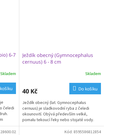
io) 6-7
Ježdík obecný (Gymnocephalus
cernuus) 6 - 8 cm
Skladem
Skladem
Průměrné
hodnocení
produktu
košíku
Do košíku
40 Kč
je
4,5
je
Ježdík obecný (lat. Gymnocephalus
z
o čeledi
cernuus) je sladkovodní ryba z čeledi
5
druh.
okounovití. Obývá především velké,
hvězdiček.
ém
pomalu tekoucí řeky nebo stojaté vody.
Vyskytuje se ve velké...
:
28600.02
Kód:
8595586812854