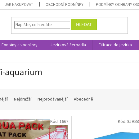
JAK NAKUPOVAT
OBCHODNÍ PODMÍNKY
PODMÍNKY OCHRANY OS
HLEDAT
Fontány a vodní hry
Jezírková čerpadla
Filtrace do jezírka
fi-aquarium
nější
Nejdražší
Nejprodávanější
Abecedně
Kód:
1667
Kód:
85955