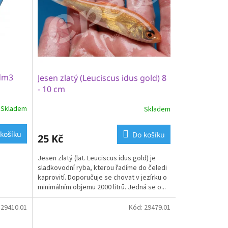
 dm3
Jesen zlatý (Leuciscus idus gold) 8
- 10 cm
Skladem
Skladem
Průměrné
hodnocení
produktu
košíku
Do košíku
25 Kč
je
3,2
Jesen zlatý (lat. Leuciscus idus gold) je
z
sladkovodní ryba, kterou řadíme do čeledi
5
kaprovití. Doporučuje se chovat v jezírku o
hvězdiček.
minimálním objemu 2000 litrů. Jedná se o...
:
29410.01
Kód:
29479.01