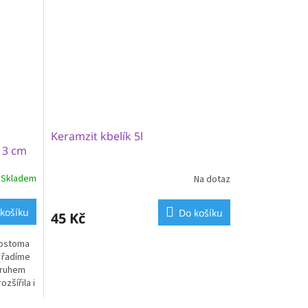
Keramzit kbelík 5l
13 cm
Skladem
Na dotaz
košíku
Do košíku
45 Kč
rostoma
u řadíme
druhem
zšířila i