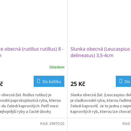
ce obecná (rutillus rutillus) 8 -
Slunka obecná (Leucaspius
m
delineatus) 3,5-4cm
Skladem
Průměrné
hodnocení
produktu
Do košíku
Do 
č
25 Kč
je
3,6
 obecná (lat. Rutilus rutilus) je
Slunka obecná (lat. (Leucaspius de
z
vodní paprskoploutvá ryba, kterou
je sladkovodní ryba, kterou řadím
5
 do čeledi kaprovitých. Patří mezi
čeledi kaprovití. Je to jedna z nej
hvězdiček.
ejhojnější ryby a časté úlovky
kaprovitých ryb, kterou lze chovat 
...
akváriu....
Kód:
29470.02
Kód