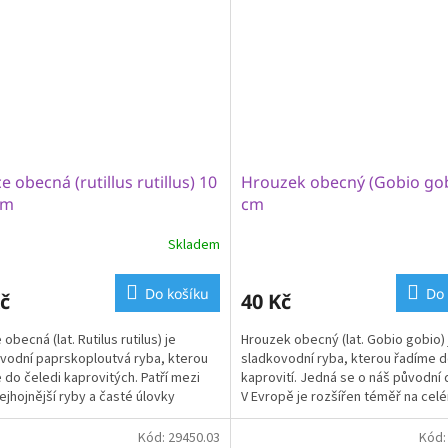
ce obecná (rutillus rutillus) 10
Hrouzek obecný (Gobio gob
cm
cm
Skladem
rné
Průměrné
cení
hodnocení
ktu
produktu
Do košíku
Do 
č
40 Kč
je
3,6
 obecná (lat. Rutilus rutilus) je
Hrouzek obecný (lat. Gobio gobio) 
z
vodní paprskoploutvá ryba, kterou
sladkovodní ryba, kterou řadíme d
5
 do čeledi kaprovitých. Patří mezi
kaprovití. Jedná se o náš původní 
ček.
hvězdiček.
ejhojnější ryby a časté úlovky
V Evropě je rozšířen téměř na cel
...
kontinentu...
Kód:
29450.03
Kód