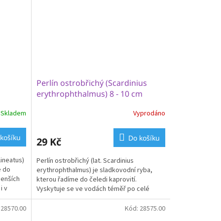
Perlín ostrobřichý (Scardinius
erythrophthalmus) 8 - 10 cm
Skladem
Vyprodáno
košíku
Do košíku
29 Kč
lineatus)
Perlín ostrobřichý (lat. Scardinius
e do
erythrophthalmus) je sladkovodní ryba,
menších
kterou řadíme do čeledi kaprovití.
i v
Vyskytuje se ve vodách téměř po celé
Evropě, včetně České...
:
28570.00
Kód:
28575.00