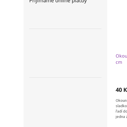
Přijímáme online platby
Okoun
cm
40 K
Okoun ř
sladko
řadí d
jedna 
akváriu