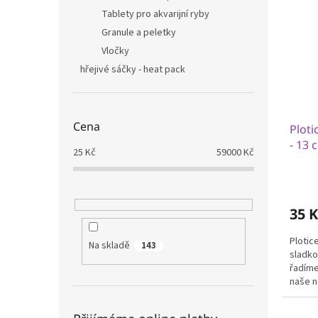
Tablety pro akvarijní ryby
Granule a peletky
Vločky
hřejivé sáčky - heat pack
Cena
Ploti
- 13 
25
Kč
59000
Kč
Průmě
hodno
produ
35 K
je
5,0
Plotice
z
Na skladě
143
sladko
5
řadíme
hvězdi
naše n
rybářů.