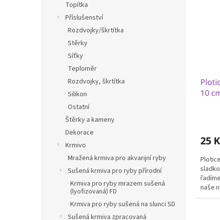
Topítka
Příslušenství
Rozdvojky/škrtítka
Stěrky
Síťky
Teploměr
Rozdvojky, škrtítka
Ploti
10 c
Silikon
Ostatní
Štěrky a kameny
Dekorace
25 K
Krmivo
Mražená krmiva pro akvarijní ryby
Plotice
sladko
Sušená krmiva pro ryby přírodní
řadíme
Krmiva pro ryby mrazem sušená
naše n
(lyofizovaná) FD
rybářů.
Krmiva pro ryby sušená na slunci SD
Sušená krmiva zpracovaná