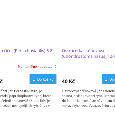
 říční (Perca fluviatilis) 6-8
Ostroretka stěhovavá
(Chondrostoma nasus) 12-
Momentálně nedostupné
Do košíku
Do 
č
40 Kč
íční (lat. Perca fluviatilis) je
Ostroretka stěhovavá (lat. Chond
vodní paprskoploutvá ryba, kterou
nasus) je sladkovodní ryba, ktero
o čeledi okounovití. Okoun říční je
do čeledi kaprovití. Je původním 
z našich nejhojnějších ryb. Chov v
moravských vod. Vysazováním se ro
 je...
do Labe,...