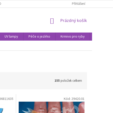
OBNÍCH ÚDAJŮ
Přihlášení
NÁKUPNÍ
Prázdný košík
KOŠÍK
UV lampy
Péče o jezírko
Krmivo pro ryby
Péče o vod
155
položek celkem
86811635
Kód:
29420.01