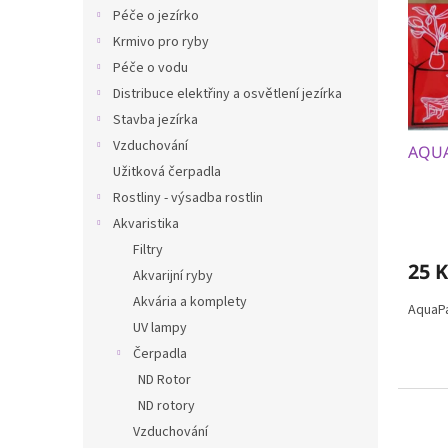
i
r
n
Péče o jezírko
s
o
e
p
Krmivo pro ryby
d
l
r
u
Péče o vodu
o
k
Distribuce elektřiny a osvětlení jezírka
d
t
Stavba jezírka
u
ů
Vzduchování
AQUA
k
Užitková čerpadla
t
ů
Rostliny - výsadba rostlin
Akvaristika
Filtry
25 K
Akvarijní ryby
Akvária a komplety
AquaPa
UV lampy
Čerpadla
ND Rotor
ND rotory
Vzduchování