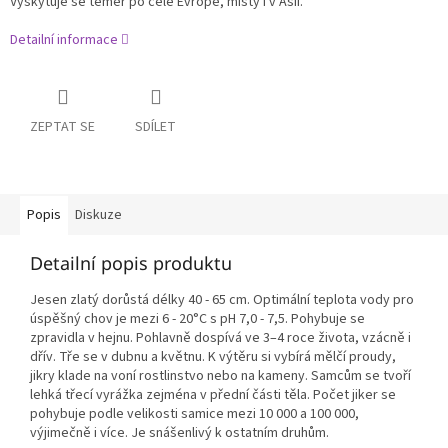
Vyskytuje se téměř po celé Evropě, místy i v Asii.
Detailní informace
ZEPTAT SE
SDÍLET
Popis
Diskuze
Detailní popis produktu
Jesen zlatý dorůstá délky 40 - 65 cm. Optimální teplota vody pro
úspěšný chov je mezi 6 - 20
°C s pH 7,0 - 7,5. Pohybuje se
zpravidla v hejnu. Pohlavně dospívá ve 3–4 roce života, vzácně i
dřív. Tře se v dubnu a květnu. K výtěru si vybírá mělčí proudy,
jikry klade na voní rostlinstvo nebo na kameny. Samcům se tvoří
lehká třecí vyrážka zejména v přední části těla. Počet jiker se
pohybuje podle velikosti samice mezi 10 000 a 100 000,
výjimečně i více. Je snášenlivý k ostatním druhům.