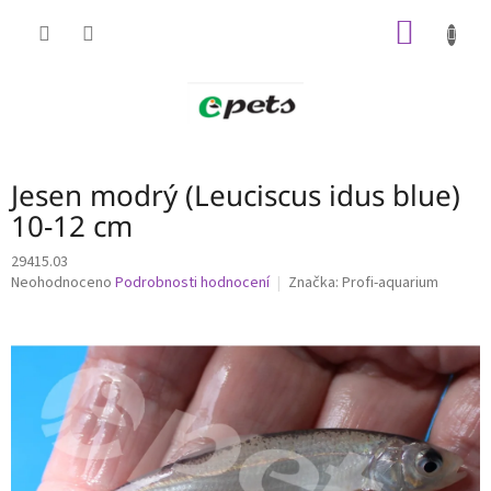
Přejít
NÁKUP
na
obsah
KOŠÍK
Jesen modrý (Leuciscus idus blue)
10-12 cm
29415.03
Průměrné
Neohodnoceno
Podrobnosti hodnocení
Značka:
Profi-aquarium
hodnocení
produktu
je
0,0
z
5
hvězdiček.