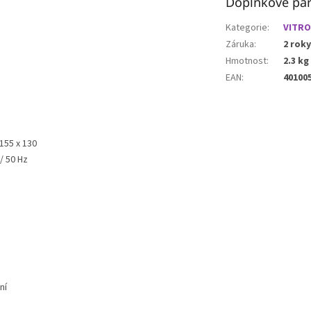
Doplňkové pa
Kategorie
:
VITRO
Záruka
:
2 roky
Hmotnost
:
2.3 kg
EAN
:
40100
 155 x 130
 / 50 Hz
ní