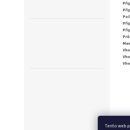
Při
Při
Poč
Při
Při
Prů
Max
Vho
Vho
Vho
Tento web p