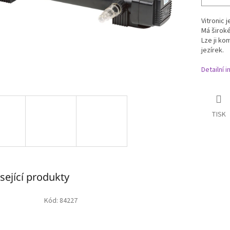
Vitronic 
Má široké
Lze ji ko
jezírek.
Detailní 
TISK
sející produkty
Kód:
84227