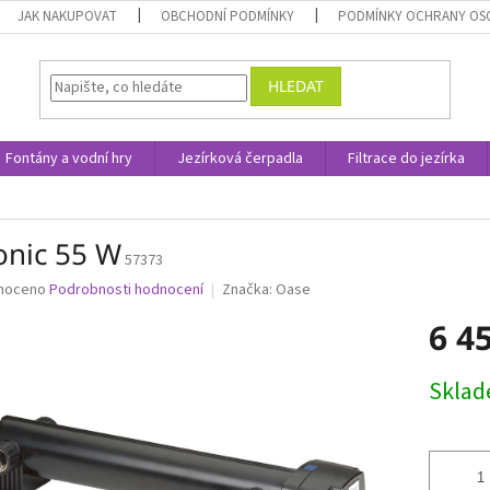
JAK NAKUPOVAT
OBCHODNÍ PODMÍNKY
PODMÍNKY OCHRANY OS
HLEDAT
Fontány a vodní hry
Jezírková čerpadla
Filtrace do jezírka
onic 55 W
57373
né
noceno
Podrobnosti hodnocení
Značka:
Oase
ní
6 4
u
Měrná
Skla
cena:
ek.