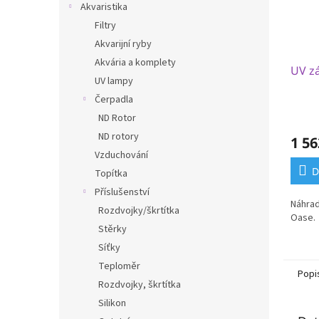
Akvaristika
Filtry
Akvarijní ryby
Akvária a komplety
UV z
UV lampy
Čerpadla
ND Rotor
ND rotory
1 56
Vzduchování
D
Topítka
Příslušenství
Náhrad
Rozdvojky/škrtítka
Oase.
Stěrky
Síťky
Teploměr
Popi
Rozdvojky, škrtítka
Silikon