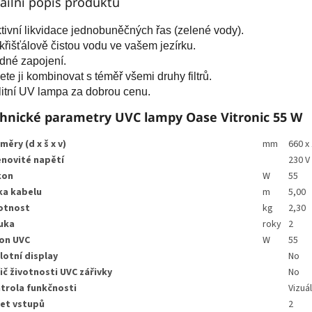
ailní popis produktu
tivní likvidace jednobuněčných řas (zelené vody).
křišťálově čistou vodu ve vašem jezírku.
dné zapojení.
te ji kombinovat s téměř všemi druhy filtrů.
itní UV lampa za dobrou cenu.
hnické parametry UVC lampy Oase Vitronic 55 W
měry (d x š x v)
mm
660 x
novité napětí
230 V
kon
W
55
ka kabelu
m
5,00
otnost
kg
2,30
uka
roky
2
on UVC
W
55
lotní display
No
ič životnosti UVC zářivky
No
trola funkčnosti
Vizuál
et vstupů
2