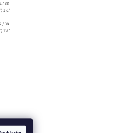
2 / 38
", 1½"
2 / 38
", 1½"
Souhlasím