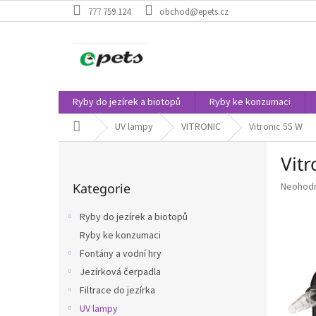
Přejít
777 759 124
obchod@epets.cz
na
obsah
Ryby do jezírek a biotopů
Ryby ke konzumaci
Domů
UV lampy
VITRONIC
Vitronic 55 W
P
Vitr
o
Přeskočit
s
Průměr
Kategorie
Neohod
kategorie
t
hodnoce
r
produkt
Ryby do jezírek a biotopů
a
je
Ryby ke konzumaci
n
0,0
z
Fontány a vodní hry
n
5
í
Jezírková čerpadla
hvězdič
p
Filtrace do jezírka
a
UV lampy