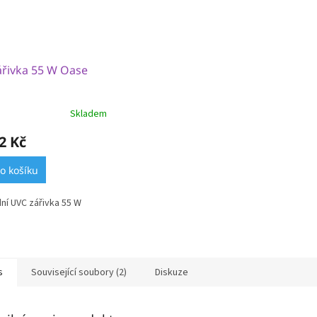
ářivka 55 W Oase
Skladem
2 Kč
o košíku
ní UVC zářivka 55 W
s
Související soubory (2)
Diskuze