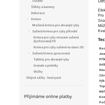
Det
Ostatní
Štěrky a kameny
Efek
Dekorace
Pro 
Krmivo
Sna
Mražená krmiva pro akvarijní ryby
Může
Kval
Sušená krmiva pro ryby přírodní
Krmiva pro ryby mrazem sušená
Tec
(lyofizovaná) FD
Krmiva pro ryby sušená na slunci SD
Roz
Sušená krmiva zpracovaná
Jme
Pří
Tablety pro akvarijní ryby
Dél
Granule a peletky
Hm
Vločky
Zár
hřejivé sáčky - heat pack
Výk
Tep
Měř
Přijímáme online platby
Kon
Poč