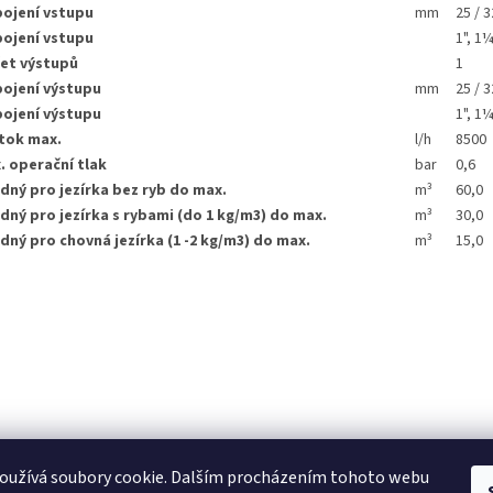
pojení vstupu
mm
25 / 3
pojení vstupu
1", 1¼
et výstupů
1
pojení výstupu
mm
25 / 3
pojení výstupu
1", 1¼
tok max.
l/h
8500
. operační tlak
bar
0,6
dný pro jezírka bez ryb do max.
m³
60,0
dný pro jezírka s rybami (do 1 kg/m3) do max.
m³
30,0
dný pro chovná jezírka (1 -2 kg/m3) do max.
m³
15,0
oužívá soubory cookie. Dalším procházením tohoto webu