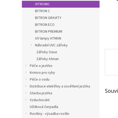
n
VITRONIC
e
BITRON C
l
BITRON GRAVITY
BITRON ECO
BITRON PREMIUM
UV lampy ATMAN
Náhradní UVC zářivky
Zářivky Oase
Zářivky Atman
Péče o jezírko
Krmivo pro ryby
Péče o vodu
Distribuce elektřiny a osvětlení jezírka
Souvi
Stavba jezírka
Vzduchování
Užitková čerpadla
Rostliny - výsadba rostlin