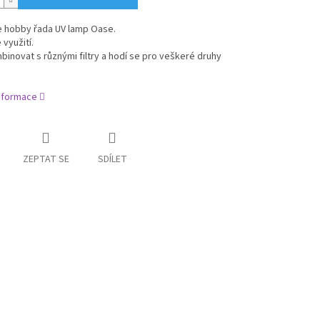
je hobby řada UV lamp Oase.
 využití.
mbinovat s různými filtry a hodí se pro veškeré druhy
informace
ZEPTAT SE
SDÍLET