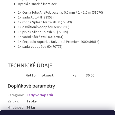
Rychlá a snadná instalace
1× černá fólie AlfaFol, balená, 0,5 mm / 2 × 1,5 m (51070)
1× sada AutoFill (72953)
1× rohož Splash Mat Wall 60 (72943)
1× osvětlení vodopádu 60 (51209)
1× prvek Silent Splash 60 (72939)
1× vodní nádrž Wall 60 (72941)
1× čerpadlo Aquarius Universal Premium 4000 (56614)
1× sada vodopádu 60 (70775)
TECHNICKÉ ÚDAJE
Netto hmotnost
kg
36,00
Doplňkové parametry
Kategorie
:
Sady vodopádů
Záruka
:
2 roky
Hmotnost
:
36 kg
EAN
:
4010052842219