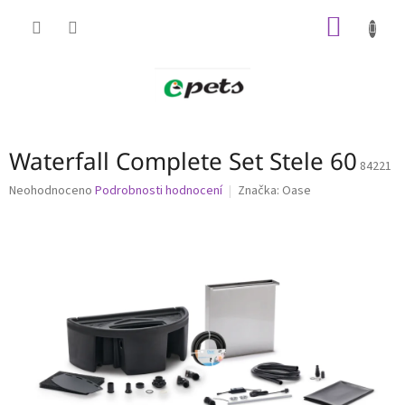
Přejít
NÁKUP
na
obsah
KOŠÍK
Waterfall Complete Set Stele 60
84221
Průměrné
Neohodnoceno
Podrobnosti hodnocení
Značka:
Oase
hodnocení
produktu
je
0,0
z
5
hvězdiček.