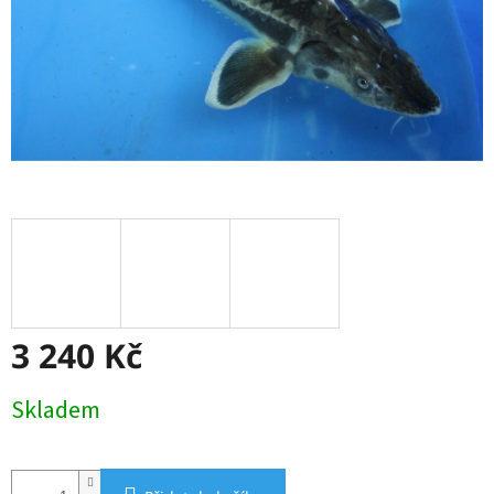
3 240 Kč
Měrná
Skladem
cena: