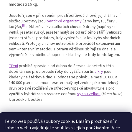
hmotnosti 16 kg.
Jeseteři jsou v přirozeném prostředí živočichové, jejichž hlavní
složkou potravy jsou
bentické organizmy
(larvy hmyzu, červi,
[8]
korýši),
některé v akvakulturách chované druhy (např. vyza
velká, jeseter ruský, jeseter malý) se od určitého stáří (velikosti
jedince) stávají predátory, kdy vyhledávají a loví ryby vhodných
velikostí. Proto jejich chov nelze běžně provádět extenzivní ani
semi-intenzivní metodou. Potravu většinou sbírají ze dna, ale
výjimečně i z vodního sloupce a z hladiny. Je tedy bentofágem.
Tření
probíhá zpravidla od dubna do června. Jeseteři v této
době táhnou proti proudu řeky do vyšších partii.
Jikry
jsou
kladeny na štěrkové dno. Plodnost se pohybuje mezi 10 000 a
140 000 jiker na samici. Jeseter malý byl zvolen jako modelový
druh pro své rozšíření ve středoevropské akvakultuře a pro
využití v hybridizaci s vysoce ceněnou
vyzou velkou
(
Huso huso
)
k produkci bestěra.
Tento web používá soubory cookie. Dalším procházením
tohoto webu vyjadřujete souhlas s jejich používáním.. Více