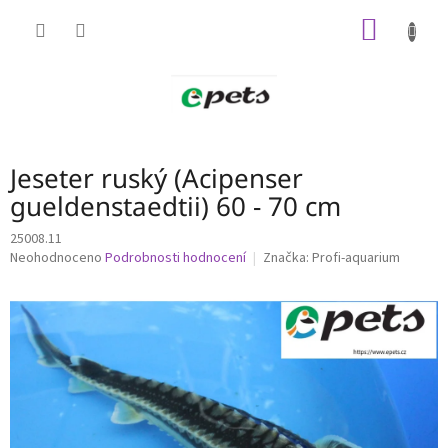
Přejít
NÁKUP
na
obsah
KOŠÍK
Jeseter ruský (Acipenser
gueldenstaedtii) 60 - 70 cm
25008.11
Průměrné
Neohodnoceno
Podrobnosti hodnocení
Značka:
Profi-aquarium
hodnocení
produktu
je
0,0
z
5
hvězdiček.