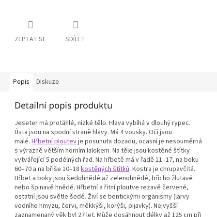
ZEPTAT SE
SDÍLET
Popis
Diskuze
Detailní popis produktu
Jeseter má protáhlé, nízké tělo. Hlava vybíhá v dlouhý rypec.
Ústa jsou na spodní straně hlavy. Má 4 vousky. Oči jsou
malé.
Hřbetní ploutev
je posunuta dozadu, ocasní je nesouměrná
s výrazně větším horním lalokem. Na těle jsou kostěné štítky
vytvářející 5 podélných řad. Na hřbetě má v řadě 11–17, na boku
60–70 a na břiše 10–18
kostěných štítků
. Kostra je chrupavčitá.
Hřbet a boky jsou šedohnědé až zelenohnědé, břicho žlutavé
nebo špinavě hnědé. Hřbetní a řitní ploutve rezavě červené,
ostatní jsou světle šedé. Živí se bentickými organismy (larvy
vodního hmyzu, červi, měkkýši, korýši, pijavky). Nejvyšší
zaznamenaný věk byl 27 let. Může dosáhnout délky až 125 cm při