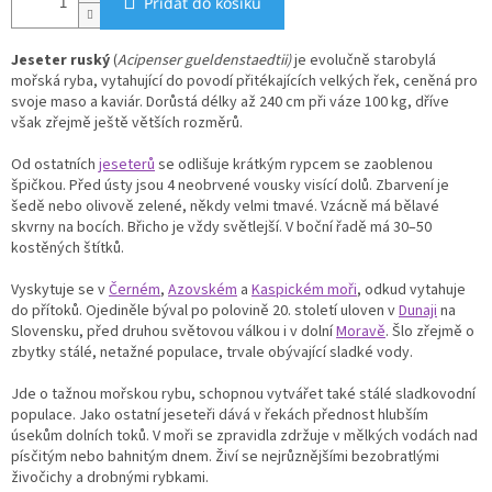
Přidat do košíku
Jeseter ruský
(
Acipenser gueldenstaedtii)
je evolučně starobylá
mořská ryba, vytahující do povodí přitékajících velkých řek, ceněná pro
svoje maso a kaviár. Dorůstá délky až 240 cm při váze 100 kg, dříve
však zřejmě ještě větších rozměrů.
Od ostatních
jeseterů
se odlišuje krátkým rypcem se zaoblenou
špičkou. Před ústy jsou 4 neobrvené vousky visící dolů. Zbarvení je
šedě nebo olivově zelené, někdy velmi tmavé. Vzácně má bělavé
skvrny na bocích. Břicho je vždy světlejší. V boční řadě má 30–50
kostěných štítků.
Vyskytuje se v
Černém
,
Azovském
a
Kaspickém moři
, odkud vytahuje
do přítoků. Ojediněle býval po polovině 20. století uloven v
Dunaji
na
Slovensku, před druhou světovou válkou i v dolní
Moravě
. Šlo zřejmě o
zbytky stálé, netažné populace, trvale obývající sladké vody.
Jde o tažnou mořskou rybu, schopnou vytvářet také stálé sladkovodní
populace. Jako ostatní jeseteři dává v řekách přednost hlubším
úsekům dolních toků. V moři se zpravidla zdržuje v mělkých vodách nad
písčitým nebo bahnitým dnem. Živí se nejrůznějšími bezobratlými
živočichy a drobnými rybkami.