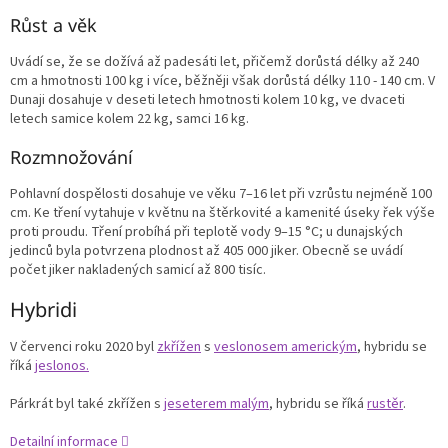
Růst a věk
Uvádí se, že se dožívá až padesáti let, přičemž dorůstá délky až 240
cm a hmotnosti 100 kg i více, běžněji však dorůstá délky 110 - 140 cm. V
Dunaji dosahuje v deseti letech hmotnosti kolem 10 kg, ve dvaceti
letech samice kolem 22 kg, samci 16 kg.
Rozmnožování
Pohlavní dospělosti dosahuje ve věku 7–16 let při vzrůstu nejméně 100
cm.
Ke tření vytahuje v květnu na štěrkovité a kamenité úseky řek výše
proti proudu.
Tření probíhá při teplotě vody 9–15 °C; u dunajských
jedinců byla potvrzena plodnost až 405 000 jiker.
Obecně se uvádí
počet jiker nakladených samicí až 800 tisíc.
Hybridi
V červenci roku 2020 byl
zkřížen
s
veslonosem americkým
, hybridu se
říká
jeslonos.
Párkrát byl také zkřížen s
jeseterem malým
, hybridu se říká
rustěr
.
Detailní informace