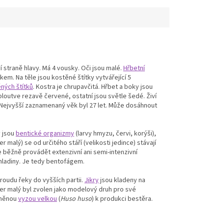
í straně hlavy. Má 4 vousky. Oči jsou malé.
Hřbetní
m. Na těle jsou kostěné štítky vytvářející 5
ných štítků
. Kostra je chrupavčitá. Hřbet a boky jsou
loutve rezavě červené, ostatní jsou světle šedé. Živí
. Nejvyšší zaznamenaný věk byl 27 let. Může dosáhnout
y jsou
bentické organizmy
(larvy hmyzu, červi, korýši),
 malý) se od určitého stáří (velikosti jedince) stávají
ze běžně provádět extenzivní ani semi-intenzivní
 hladiny. Je tedy bentofágem.
roudu řeky do vyšších partii.
Jikry
jsou kladeny na
ter malý byl zvolen jako modelový druh pro své
ceněnou
vyzou velkou
(
Huso huso
) k produkci bestěra.