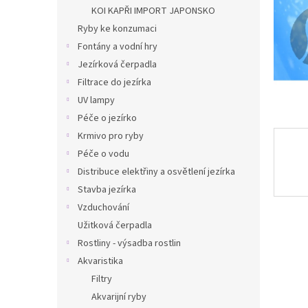
n
KOI KAPŘI IMPORT JAPONSKO
e
Ryby ke konzumaci
l
Fontány a vodní hry
Jezírková čerpadla
Filtrace do jezírka
UV lampy
Péče o jezírko
Krmivo pro ryby
Péče o vodu
Distribuce elektřiny a osvětlení jezírka
Stavba jezírka
Vzduchování
Užitková čerpadla
Rostliny - výsadba rostlin
Akvaristika
Filtry
Akvarijní ryby