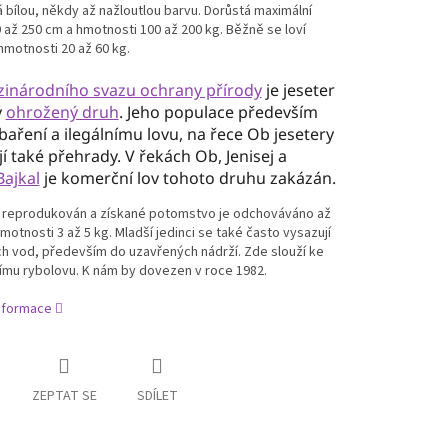
 bílou, někdy až nažloutlou barvu. Dorůstá maximální
 až 250 cm a hmotnosti 100 až 200 kg. Běžně se loví
 hmotnosti 20 až 60 kg.
inárodního svazu ochrany přírody
je jeseter
ý
ohrožený druh
. Jeho populace především
ybaření a ilegálnímu lovu, na řece Ob jesetery
í také přehrady. V řekách Ob, Jenisej a
Bajkal
je komerční lov tohoto druhu zakázán.
 reprodukován a získané potomstvo je odchováváno až
hmotnosti 3 až 5 kg. Mladší jedinci se také často vysazují
h vod, především do uzavřených nádrží. Zde slouží ke
ímu rybolovu. K nám by dovezen v roce 1982.
informace
ZEPTAT SE
SDÍLET