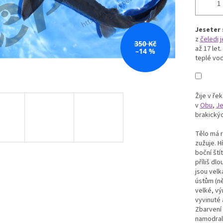
Jeseter 
z
čeledi
j
350 Kč
až 17 let
–14 %
teplé vod
Žije v ře
v
Obu
,
Je
brakický
Tělo má r
zužuje. H
boční ští
příliš dl
jsou velk
ústům (ně
velké, vý
vyvinuté
Zbarvení 
namodral