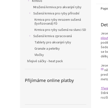
Krmivo
Mražená krmiva pro akvarijní ryby
Popi
Sušená krmiva pro ryby přírodní
Krmiva pro ryby mrazem sušená
(lyofizovaná) FD
Det
Krmiva pro ryby sušená na slunci SD
Jeset
Sušená krmiva zpracovaná
plou
Tablety pro akvarijní ryby
podé
šedo
Granule a peletky
se b
Vločky
délky
hřejivé sáčky - heat pack
Jeset
[8]
něk
predá
meto
Přijímáme online platby
Třen
štěr
rozš