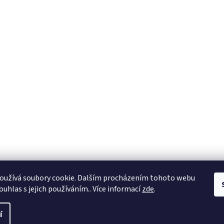
oužívá soubory cookie. Dalším procházením tohoto webu
ouhlas s jejich používáním.. Více informací
zde
.
í
nastavení cookies