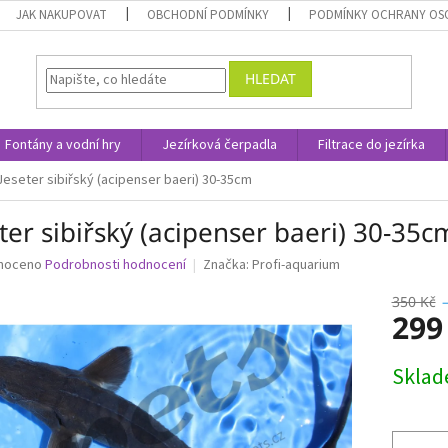
JAK NAKUPOVAT
OBCHODNÍ PODMÍNKY
PODMÍNKY OCHRANY OS
HLEDAT
Fontány a vodní hry
Jezírková čerpadla
Filtrace do jezírka
Jeseter sibiřský (acipenser baeri) 30-35cm
ter sibiřský (acipenser baeri) 30-35c
né
noceno
Podrobnosti hodnocení
Značka:
Profi-aquarium
ní
u
350 Kč
299
Měrná
Skla
cena:
ek.