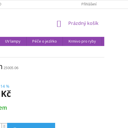
OBNÍCH ÚDAJŮ
Přihlášení
NÁKUPNÍ
Prázdný košík
KOŠÍK
UV lampy
Péče o jezírko
Krmivo pro ryby
Péče o vod
m
25005.06
–14 %
 Kč
dem