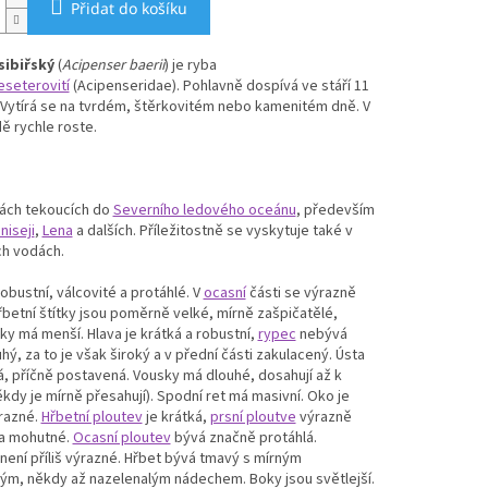
Přidat do košíku
sibiřský
(
Acipenser baerii
) je ryba
eseterovití
(Acipenseridae). Pohlavně dospívá ve stáří 11
. Vytírá se na tvrdém, štěrkovitém nebo kamenitém dně. V
ě rychle roste.
kách tekoucích do
Severního ledového oceánu
, především
niseji
,
Lena
a dalších. Příležitostně se vyskytuje také v
ch vodách.
obustní, válcovité a protáhlé. V
ocasní
části se výrazně
řbetní štítky jsou poměrně velké, mírně zašpičatělé,
tky má menší. Hlava je krátká a robustní,
rypec
nebývá
ouhý, za to je však široký a v přední části zakulacený. Ústa
á, příčně postavená. Vousky má dlouhé, dosahují až k
kdy je mírně přesahují). Spodní ret má masivní. Oko je
razné.
Hřbetní ploutev
je krátká,
prsní ploutve
výrazně
 a mohutné.
Ocasní ploutev
bývá značně protáhlá.
není příliš výrazné. Hřbet bývá tmavý s mírným
ým, někdy až nazelenalým nádechem. Boky jsou světlejší.