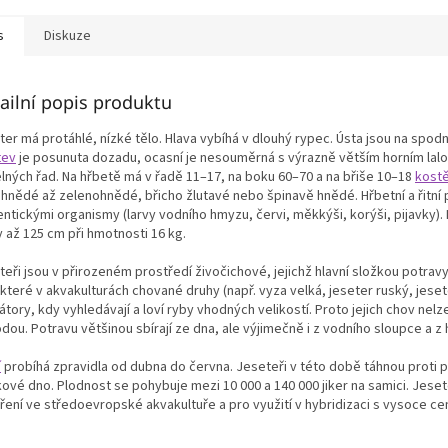
s
Diskuze
ailní popis produktu
er má protáhlé, nízké tělo. Hlava vybíhá v dlouhý rypec. Ústa jsou na spodn
tev
je posunuta dozadu, ocasní je nesouměrná s výrazně větším horním laloke
lných řad. Na hřbetě má v řadě 11–17, na boku 60–70 a na břiše 10–18
kostě
hnědé až zelenohnědé, břicho žlutavé nebo špinavě hnědé. Hřbetní a řitní p
entickými organismy (larvy vodního hmyzu, červi, měkkýši, korýši, pijavky)
 až 125 cm při hmotnosti 16 kg.
eři jsou v přirozeném prostředí živočichové, jejichž hlavní složkou potrav
teré v akvakulturách chované druhy (např. vyza velká, jeseter ruský, jeseter
tory, kdy vyhledávají a loví ryby vhodných velikostí. Proto jejich chov nel
dou. Potravu většinou sbírají ze dna, ale výjimečně i z vodního sloupce a z
í
probíhá zpravidla od dubna do června. Jeseteři v této době táhnou proti p
kové dno. Plodnost se pohybuje mezi 10 000 a 140 000 jiker na samici. Jese
íření ve středoevropské akvakultuře a pro využití v hybridizaci s vysoce 