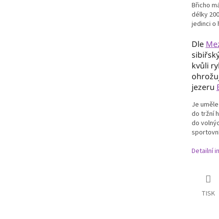
Břicho má
délky 200
jedinci o
Dle
Mez
sibiřsk
kvůli r
ohrožuj
jezeru
Je uměle
do tržní 
do volnýc
sportovn
Detailní 
TISK