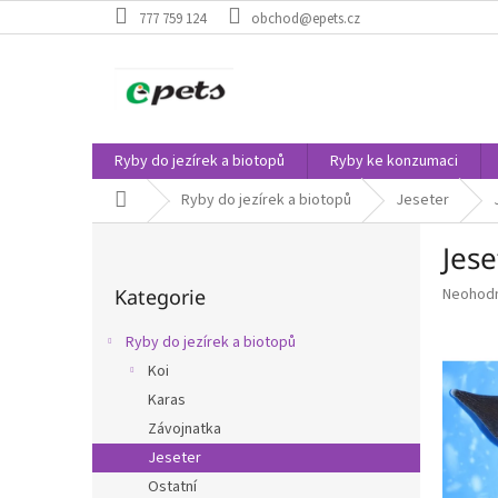
Přejít
777 759 124
obchod@epets.cz
na
obsah
Ryby do jezírek a biotopů
Ryby ke konzumaci
Domů
Ryby do jezírek a biotopů
Jeseter
P
Jese
o
Přeskočit
s
Průměr
Kategorie
Neohod
kategorie
t
hodnoce
r
produkt
Ryby do jezírek a biotopů
a
je
Koi
n
0,0
z
Karas
n
5
í
Závojnatka
hvězdič
p
Jeseter
a
Ostatní