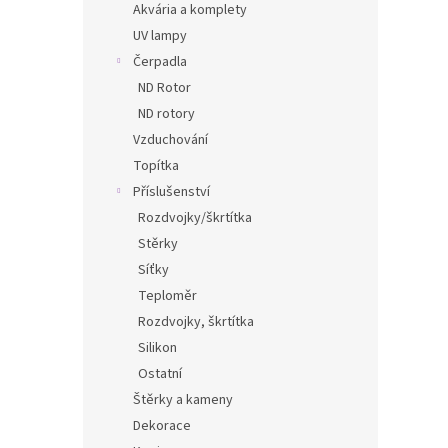
Akvária a komplety
UV lampy
Čerpadla
ND Rotor
ND rotory
Vzduchování
Topítka
Příslušenství
Rozdvojky/škrtítka
Stěrky
Síťky
Teploměr
Rozdvojky, škrtítka
Silikon
Ostatní
Štěrky a kameny
Dekorace