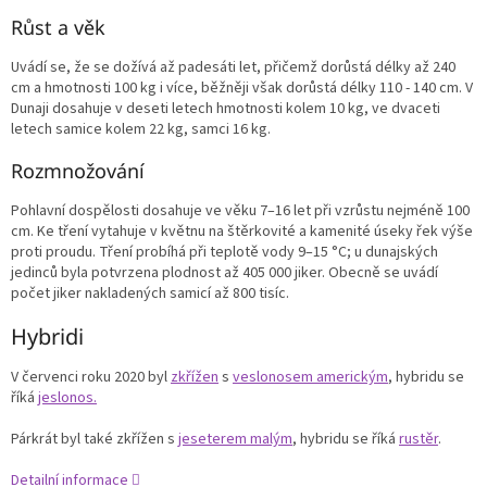
Růst a věk
Uvádí se, že se dožívá až padesáti let, přičemž dorůstá délky až 240
cm a hmotnosti 100 kg i více, běžněji však dorůstá délky 110 - 140 cm. V
Dunaji dosahuje v deseti letech hmotnosti kolem 10 kg, ve dvaceti
letech samice kolem 22 kg, samci 16 kg.
Rozmnožování
Pohlavní dospělosti dosahuje ve věku 7–16 let při vzrůstu nejméně 100
cm.
Ke tření vytahuje v květnu na štěrkovité a kamenité úseky řek výše
proti proudu.
Tření probíhá při teplotě vody 9–15 °C; u dunajských
jedinců byla potvrzena plodnost až 405 000 jiker.
Obecně se uvádí
počet jiker nakladených samicí až 800 tisíc.
Hybridi
V červenci roku 2020 byl
zkřížen
s
veslonosem americkým
, hybridu se
říká
jeslonos.
Párkrát byl také zkřížen s
jeseterem malým
, hybridu se říká
rustěr
.
Detailní informace