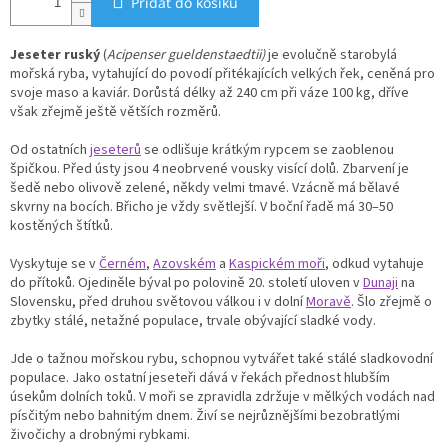
Přidat do košíku
Jeseter ruský
(
Acipenser gueldenstaedtii)
je evolučně starobylá
mořská ryba, vytahující do povodí přitékajících velkých řek, ceněná pro
svoje maso a kaviár. Dorůstá délky až 240 cm při váze 100 kg, dříve
však zřejmě ještě větších rozměrů.
Od ostatních
jeseterů
se odlišuje krátkým rypcem se zaoblenou
špičkou. Před ústy jsou 4 neobrvené vousky visící dolů. Zbarvení je
šedě nebo olivově zelené, někdy velmi tmavé. Vzácně má bělavé
skvrny na bocích. Břicho je vždy světlejší. V boční řadě má 30–50
kostěných štítků.
Vyskytuje se v
Černém
,
Azovském
a
Kaspickém moři
, odkud vytahuje
do přítoků. Ojediněle býval po polovině 20. století uloven v
Dunaji
na
Slovensku, před druhou světovou válkou i v dolní
Moravě
. Šlo zřejmě o
zbytky stálé, netažné populace, trvale obývající sladké vody.
Jde o tažnou mořskou rybu, schopnou vytvářet také stálé sladkovodní
populace. Jako ostatní jeseteři dává v řekách přednost hlubším
úsekům dolních toků. V moři se zpravidla zdržuje v mělkých vodách nad
písčitým nebo bahnitým dnem. Živí se nejrůznějšími bezobratlými
živočichy a drobnými rybkami.