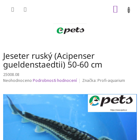
Přejít
NÁKUP
na
obsah
KOŠÍK
Jeseter ruský (Acipenser
gueldenstaedtii) 50-60 cm
25008.08
Průměrné
Neohodnoceno
Podrobnosti hodnocení
Značka:
Profi-aquarium
hodnocení
produktu
je
0,0
z
5
hvězdiček.