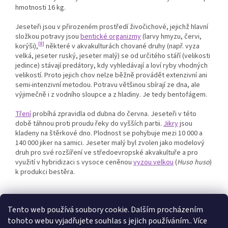
hmotnosti 16 kg.
Jeseteři jsou v přirozeném prostředí živočichové, jejichž hlavní
složkou potravy jsou
bentické organizmy
(larvy hmyzu, červi,
[8]
korýši),
některé v akvakulturách chované druhy (např. vyza
velká, jeseter ruský, jeseter malý) se od určitého stáří (velikosti
jedince) stávají predátory, kdy vyhledávají a loví ryby vhodných
velikostí. Proto jejich chov nelze běžně provádět extenzivní ani
semi-intenzivní metodou. Potravu většinou sbírají ze dna, ale
výjimečně i z vodního sloupce a z hladiny. Je tedy bentofágem.
Tření
probíhá zpravidla od dubna do června. Jeseteři v této
době táhnou proti proudu řeky do vyšších partii.
Jikry
jsou
kladeny na štěrkové dno. Plodnost se pohybuje mezi 10 000 a
140 000 jiker na samici. Jeseter malý byl zvolen jako modelový
druh pro své rozšíření ve středoevropské akvakultuře a pro
využití v hybridizaci s vysoce ceněnou
vyzou velkou
(
Huso huso
)
k produkci bestěra.
Tento web používá soubory cookie. Dalším procházením
tohoto webu vyjadřujete souhlas s jejich používáním.. Více