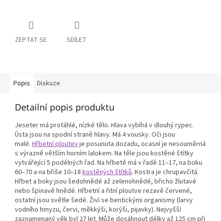
ZEPTAT SE
SDÍLET
Popis
Diskuze
Detailní popis produktu
Jeseter má protáhlé, nízké tělo. Hlava vybíhá v dlouhý rypec.
Ústa jsou na spodní straně hlavy. Má 4 vousky. Oči jsou
malé.
Hřbetní ploutev
je posunuta dozadu, ocasní je nesouměrná
s výrazně větším horním lalokem. Na těle jsou kostěné štítky
vytvářející 5 podélných řad. Na hřbetě má v řadě 11–17, na boku
60–70 a na břiše 10–18
kostěných štítků
. Kostra je chrupavčitá.
Hřbet a boky jsou šedohnědé až zelenohnědé, břicho žlutavé
nebo špinavě hnědé. Hřbetní a řitní ploutve rezavě červené,
ostatní jsou světle šedé. Živí se bentickými organismy (larvy
vodního hmyzu, červi, měkkýši, korýši, pijavky). Nejvyšší
zaznamenaný věk byl 27 let. Může dosáhnout délky až 125 cm při