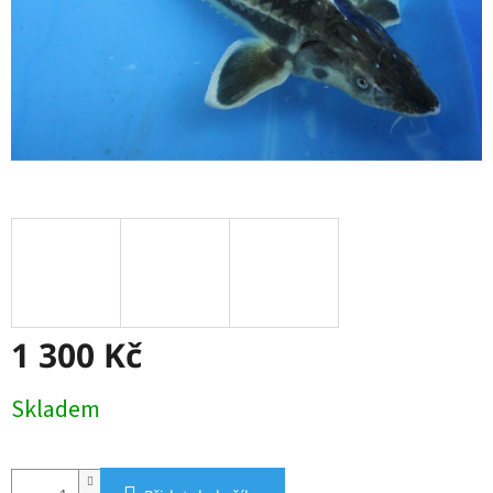
1 300 Kč
Měrná
Skladem
cena: