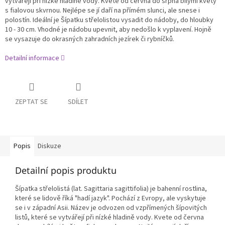
vytvářejí při nízké hladině vody. Kvete od června do srpna bílými květy
s fialovou skvrnou. Nejlépe se jí daří na přímém slunci, ale snese i
polostín. Ideální je Šípatku střelolistou vysadit do nádoby, do hloubky
10 - 30 cm. Vhodné je nádobu upevnit, aby nedošlo k vyplavení. Hojně
se vysazuje do okrasných zahradních jezírek či rybníčků.
Detailní informace
ZEPTAT SE
SDÍLET
Popis
Diskuze
Detailní popis produktu
Šípatka střelolistá (lat. Sagittaria sagittifolia) je bahenní rostlina,
které se lidově říká "hadí jazyk". Pochází z Evropy, ale vyskytuje
se i v západní Asii. Název je odvozen od vzpřímených šípovitých
listů, které se vytvářejí při nízké hladině vody. Kvete od června