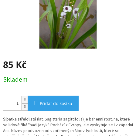
85 Kč
Měrná
Skladem
cena:
Přidat do košíku
Šípatka střelolistá (lat. Sagittaria sagittifolia) je bahenní rostlina, které
se lidově říká "hadí jazyk". Pochází z Evropy, ale vyskytuje se i v západní
Asii. Název je odvozen od vzpřímených šípovitých listů, které se