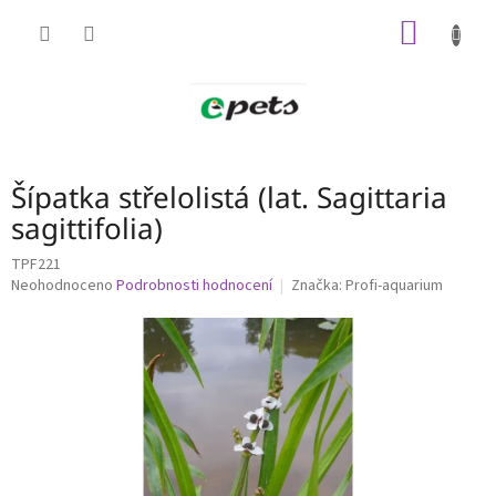
Přejít
NÁKUP
na
obsah
KOŠÍK
Šípatka střelolistá (lat. Sagittaria
sagittifolia)
TPF221
Průměrné
Neohodnoceno
Podrobnosti hodnocení
Značka:
Profi-aquarium
hodnocení
produktu
je
0,0
z
5
hvězdiček.