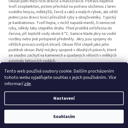
Okoun patří mezi říční dravce a masožravce.
Potravu nejdříve
tvoří zooplankton, potom přechází na potravu složenou z larev
vodního hmyzu, měkkýšů, červů a raků a malých rybek, ale větší
jedinci jsou dravci lovící převážně ryby a obojživelníky. Typický
je kanibalismus.
Tvoří hejna, v nichž napadá menší, či nemocné
ryby, někdy taky stejného druhu. Tření
probíhá od března do
června, při teplotě vody okolo 8 °C. Samice klade jikry na vodní
rostliny nebo jiné potopené předměty.
Jikry
jsou spojeny do
větších provazcovitých útvarů. Okoun říční stejně jako jeho
poddruh
okoun žlutý
má jikry spojené v dlouhých pásech, které
se snadno zachytí na kamenech a spadaných větvích v mělkých
a pomalu tekoucích vodách.
Tento web používá soubory cookie. Dalším procházením
tohoto webu vyjadřujete souhlas s jejich používáním.. Více
Z
informací
zde
.
á
p
Vytvořil Shoptet
Nastavení
a
t
Copyright 2026
Epets
. Všechna práva vyhrazena.
Upravit nastavení
í
Souhlasím
cookies