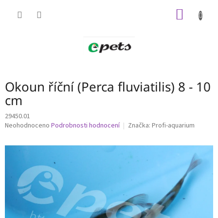
Přejít
NÁKUP
na
obsah
KOŠÍK
Okoun říční (Perca fluviatilis) 8 - 10
cm
29450.01
Průměrné
Neohodnoceno
Podrobnosti hodnocení
Značka:
Profi-aquarium
hodnocení
produktu
je
0,0
z
5
hvězdiček.