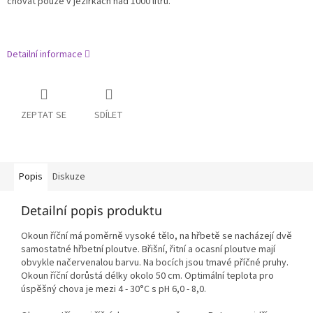
chovat pouze v jezírkách nad 1000 litrů.
Detailní informace
ZEPTAT SE
SDÍLET
Popis
Diskuze
Detailní popis produktu
Okoun říční má poměrně vysoké tělo, na hřbetě se nacházejí dvě
samostatné hřbetní ploutve. Břišní, řitní a ocasní ploutve mají
obvykle načervenalou barvu. Na bocích jsou tmavé příčné pruhy.
Okoun říční dorůstá délky okolo 50 cm. Optimální teplota pro
úspěšný chova je mezi 4 - 30°C s pH 6,0 - 8,0.