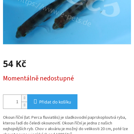
54 Kč
Měrná
Momentálně nedostupné
cena:
Přidat do košíku
Okoun říční (lat. Perca fluviatilis) je sladkovodní paprskoploutvá ryba,
kterou řadí do čeledi okounovití. Okoun říční je jedna z našich
nejhojnějších ryb. Chov v akváriu je možný do velikosti 20 cm, poté lze