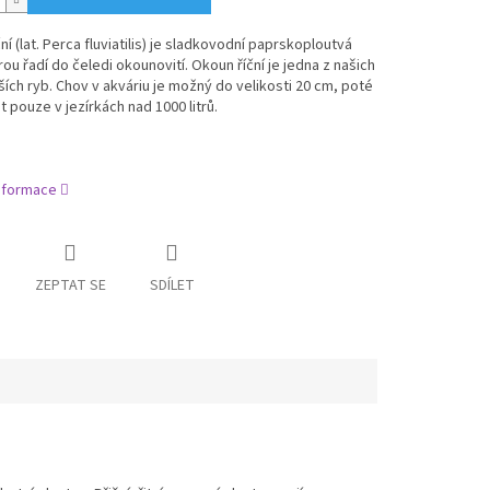
ní (lat. Perca fluviatilis) je sladkovodní paprskoploutvá
rou řadí do čeledi okounovití. Okoun říční je jedna z našich
ších ryb. Chov v akváriu je možný do velikosti 20 cm, poté
t pouze v jezírkách nad 1000 litrů.
informace
ZEPTAT SE
SDÍLET