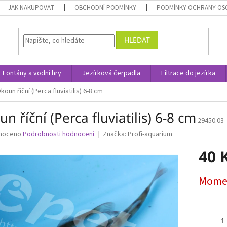
JAK NAKUPOVAT
OBCHODNÍ PODMÍNKY
PODMÍNKY OCHRANY OS
HLEDAT
Fontány a vodní hry
Jezírková čerpadla
Filtrace do jezírka
koun říční (Perca fluviatilis) 6-8 cm
n říční (Perca fluviatilis) 6-8 cm
29450.03
né
noceno
Podrobnosti hodnocení
Značka:
Profi-aquarium
ní
40 
u
Měrná
Momen
cena:
ek.