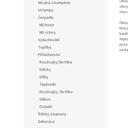
Okoun
Akvária a komplety
obvy
UV lampy
chova
Čerpadla
Okou
ND Rotor
hmyzu
ND rotory
kani
tepl
Vzduchování
prov
Topítka
na k
Příslušenství
Rozdvojky/škrtítka
Stěrky
Síťky
Teploměr
Rozdvojky, škrtítka
Silikon
Ostatní
Štěrky a kameny
Dekorace