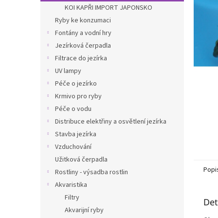
n
KOI KAPŘI IMPORT JAPONSKO
e
Ryby ke konzumaci
l
Fontány a vodní hry
Jezírková čerpadla
Filtrace do jezírka
UV lampy
Péče o jezírko
Krmivo pro ryby
Péče o vodu
Distribuce elektřiny a osvětlení jezírka
Stavba jezírka
Vzduchování
Užitková čerpadla
Popi
Rostliny - výsadba rostlin
Akvaristika
Filtry
Det
Akvarijní ryby