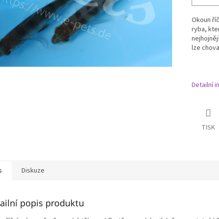
Okoun říč
ryba, kte
nejhojněj
lze chova
Detailní 
TISK
s
Diskuze
ailní popis produktu