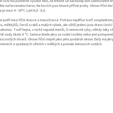
 říční má poměrně vysoké tělo, na hřbetě se nacházejí dvě samostatné hřbet
kle načervenalou barvu. Na bocích jsou tmavé příčné pruhy. Okoun říční dor
 je mezi 4 - 30°C s pH 6,0 - 8,0.
n patří mezi říční dravce a masožravce.
Potravu nejdříve tvoří zooplankton
, měkkýšů, červů a raků a malých rybek, ale větší jedinci jsou dravci lovící
balismus.
Tvoří hejna, v nichž napadá menší, či nemocné ryby, někdy taky st
otě vody okolo 8 °C. Samice klade jikry na vodní rostliny nebo jiné potope
azcovitých útvarů. Okoun říční stejně jako jeho poddruh
okoun žlutý
má jikr
amenech a spadaných větvích v mělkých a pomalu tekoucích vodách.