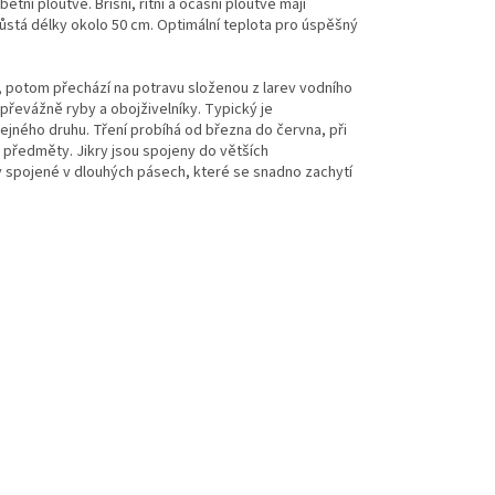
ní ploutve. Břišní, řitní a ocasní ploutve mají
ůstá délky okolo 50 cm. Optimální teplota pro úspěšný
, potom přechází na potravu složenou z larev vodního
 převážně ryby a obojživelníky. Typický je
ejného druhu. Tření
probíhá od března do června, při
né předměty.
Jikry
jsou spojeny do větších
y spojené v dlouhých pásech, které se snadno zachytí