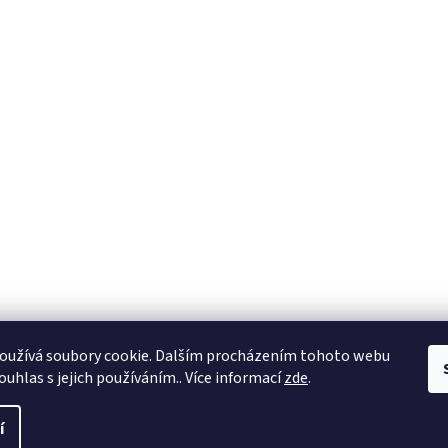
oužívá soubory cookie. Dalším procházením tohoto webu
ouhlas s jejich používáním.. Více informací
zde
.
í
nastavení cookies