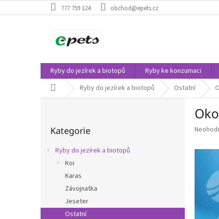
Přejít
777 759 124
obchod@epets.cz
na
obsah
Ryby do jezírek a biotopů
Ryby ke konzumaci
Domů
Ryby do jezírek a biotopů
Ostatní
O
P
Okou
o
Přeskočit
s
Průměr
Kategorie
Neohod
kategorie
t
hodnoce
r
produkt
Ryby do jezírek a biotopů
a
je
Koi
n
0,0
z
Karas
n
5
í
Závojnatka
hvězdič
p
Jeseter
a
Ostatní