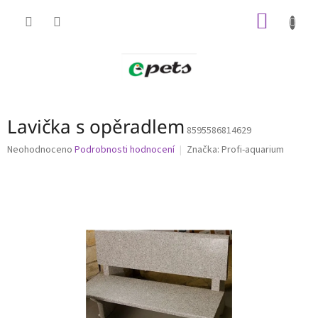
Přejít
NÁKUP
na
obsah
KOŠÍK
Lavička s opěradlem
8595586814629
Průměrné
Neohodnoceno
Podrobnosti hodnocení
Značka:
Profi-aquarium
hodnocení
produktu
je
0,0
z
5
hvězdiček.