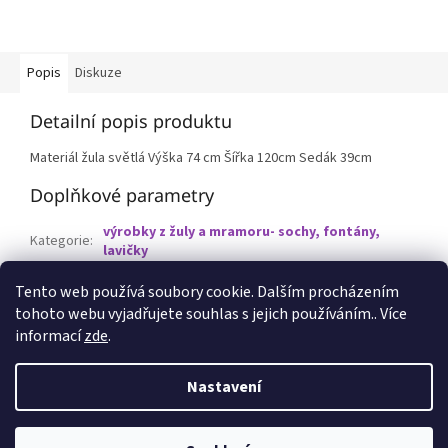
Popis
Diskuze
Detailní popis produktu
Materiál žula světlá Výška 74 cm Šířka 120cm Sedák 39cm
Doplňkové parametry
výrobky z žuly a mramoru- sochy, fontány,
Kategorie
:
lavičky
EAN
:
8595586814629
Tento web používá soubory cookie. Dalším procházením
tohoto webu vyjadřujete souhlas s jejich používáním.. Více
Z
informací
zde
.
á
p
Vytvořil Shoptet
Nastavení
a
t
Copyright 2026
Epets
. Všechna práva vyhrazena.
Upravit nastavení
í