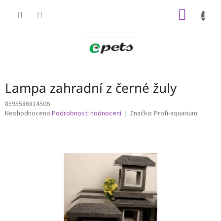
Přejít
NÁKUP
na
obsah
KOŠÍK
Lampa zahradní z černé žuly
8595586814506
Průměrné
Neohodnoceno
Podrobnosti hodnocení
Značka:
Profi-aquarium
hodnocení
produktu
je
0,0
z
5
hvězdiček.