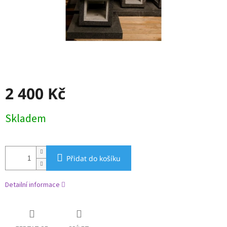
2 400 Kč
Měrná
Skladem
cena:
Přidat do košíku
Detailní informace