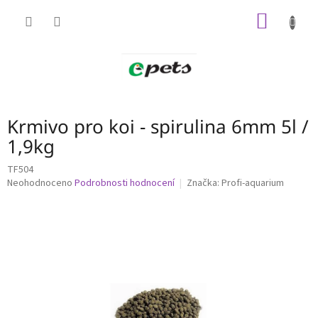
Přejít
NÁKUP
na
obsah
KOŠÍK
Krmivo pro koi - spirulina 6mm 5l /
1,9kg
TF504
Průměrné
Neohodnoceno
Podrobnosti hodnocení
Značka:
Profi-aquarium
hodnocení
produktu
je
0,0
z
5
hvězdiček.