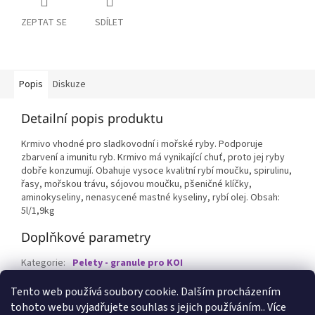
ZEPTAT SE
SDÍLET
Popis
Diskuze
Detailní popis produktu
Krmivo vhodné pro sladkovodní i mořské ryby. Podporuje
zbarvení a imunitu ryb. Krmivo má vynikající chuť, proto jej ryby
dobře konzumují. Obahuje vysoce kvalitní rybí moučku, spirulinu,
řasy, mořskou trávu, sójovou moučku, pšeničné klíčky,
aminokyseliny, nenasycené mastné kyseliny, rybí olej. Obsah:
5l/1,9kg
Doplňkové parametry
Kategorie
:
Pelety - granule pro KOI
EAN
:
8595586810744
Tento web používá soubory cookie. Dalším procházením
tohoto webu vyjadřujete souhlas s jejich používáním.. Více